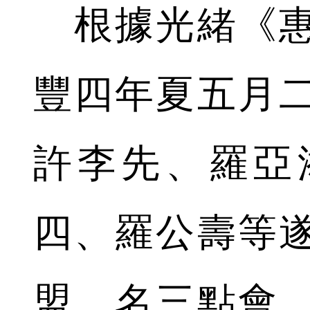
根據光緒《惠
豐四年夏五月
許李先、羅亞
四、羅公壽等
盟，名三點會