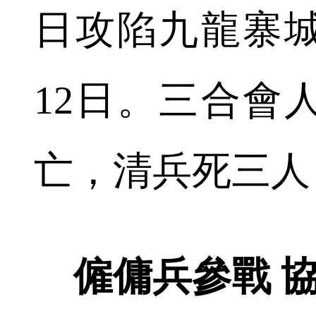
日攻陷九龍寨
12日。三合會
亡，清兵死三人
僱傭兵參戰