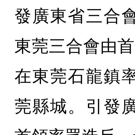
發廣東省三合
東莞三合會由首
在東莞石龍鎮
莞縣城。引發