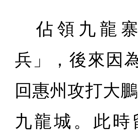
佔領九龍寨
兵」，後來因
回惠州攻打大鵬
九龍城。此時