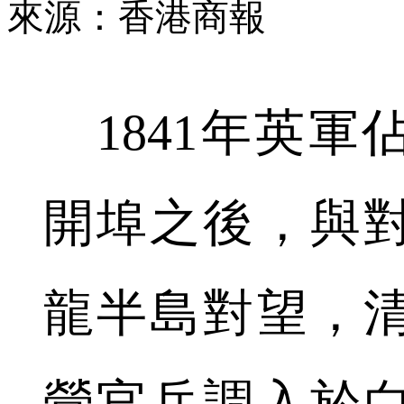
來源：香港商報
1841年英軍
開埠之後，與
龍半島對望，
營官兵調入於