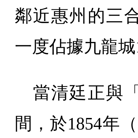
鄰近惠州的三
一度佔據九龍城
當清廷正與「
間，於1854年