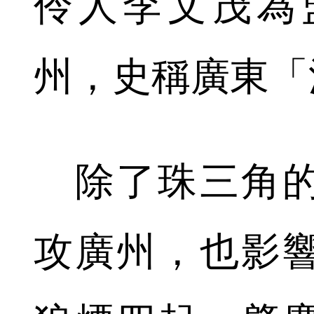
伶人李文茂為
州，史稱廣東「
除了珠三角的
攻廣州，也影