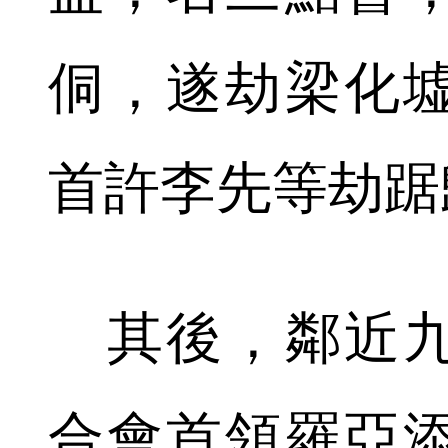
侗，遂劫梁化
首許李先等劫踞
其後，鄰近九
合會首領羅亞