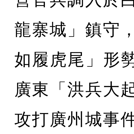
龍寨城」鎮守
如履虎尾」形勢
廣東「洪兵大
攻打廣州城事