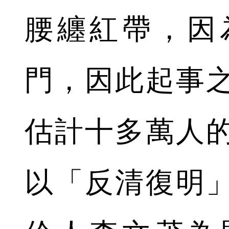
腰纏紅帶，因
門，因此起事
估計十多萬人
以「反清復明