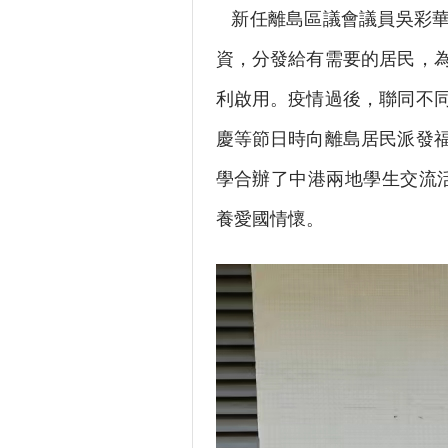
新任離島區議會議員吳彩華
資，分發給有需要的居民，
利啟用。疫情過後，聯同不
慶等節日時向離島居民派發
學合辦了中港兩地學生交流活
養愛國情懷。