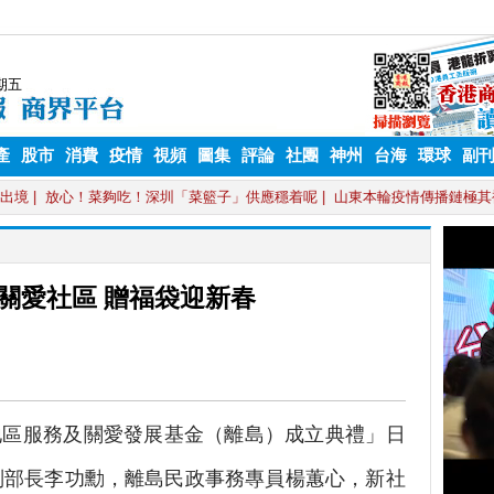
產
股市
消費
疫情
視頻
圖集
評論
社團
神州
台海
環球
副
關愛社區 贈福袋迎新春
區服務及關愛發展基金（離島）成立典禮」日
副部長李功勳，離島民政事務專員楊蕙心，新社