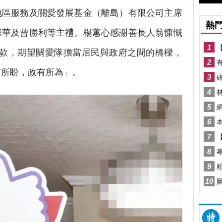
地區服務及關愛發展基金（離島）有限公司主席
彩華及曾勝利等主禮。楊蕙心感謝善長人翁慷慨
善款，期望關愛隊擔當居民與政府之間的橋樑，
有所盼，政有所為」。