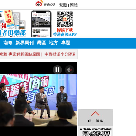
刊
南粵
新界周刊
灣區
地方
專題