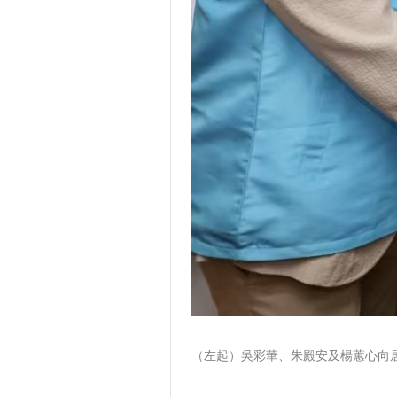
（左起）吳彩華、朱殿安及楊蕙心向