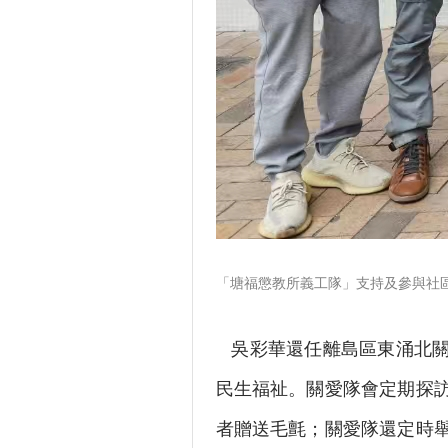
「塘福懲教所義工隊」支持及參與社
吳彩華還任離島區東涌北關
民生福祉。關愛隊會定期探
者贈送毛氈；關愛隊還定時