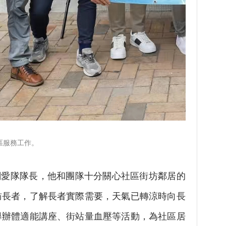
區服務工作。
愛隊隊長，他和團隊十分關心社區街坊鄰居的
訪長者，了解長者實際需要，天氣已轉涼時向長
舉辦體適能講座、街站量血壓等活動，為社區居