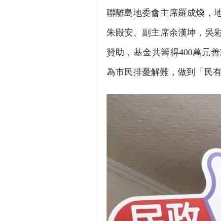
聯離島地委會主席羅成煥，
朱殿安、副主席余漢坤，吳
贊助，基金共籌得400萬元
為市民排憂解難，做到「民