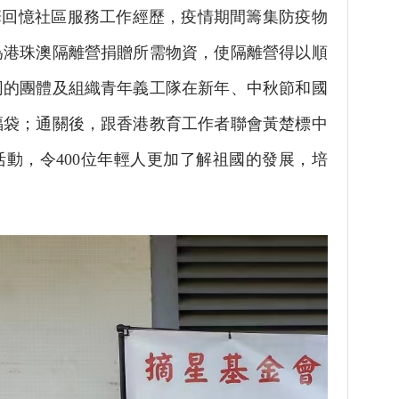
回憶社區服務工作經歷，疫情期間籌集防疫物
為港珠澳隔離營捐贈所需物資，使隔離營得以順
同的團體及組織青年義工隊在新年、中秋節和國
福袋；通關後，跟香港教育工作者聯會黃楚標中
動，令400位年輕人更加了解祖國的發展，培