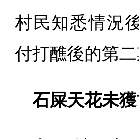
村民知悉情況
付打醮後的第二
石屎天花未獲