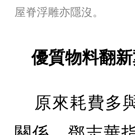
屋脊浮雕亦隱沒。
優質物料翻新
原來耗費多與
關係。鄧志華