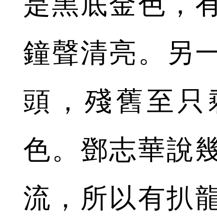
是黑底金色，
鐘聲清亮。另
頭，殘舊至只
色。鄧志華說
流，所以有扒