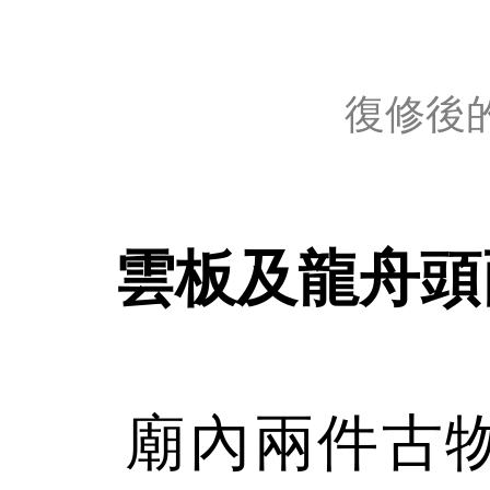
復修後
雲板及龍舟頭
廟內兩件古物