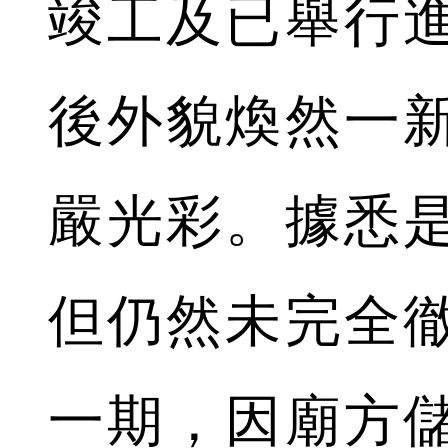
竣工及已舉行
後外貌煥然一
嚴光彩。據悉
但仍然未完全
一期，因廟方