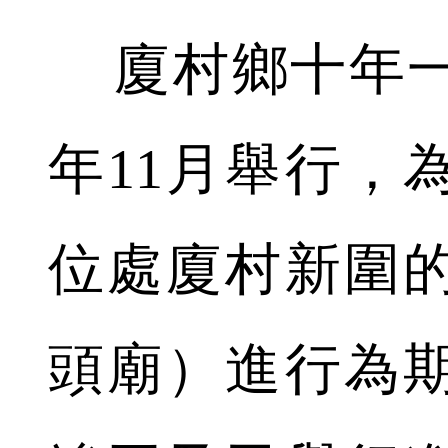
廈村鄉十年一
年11月舉行，
位處廈村新圍
頭廟）進行為