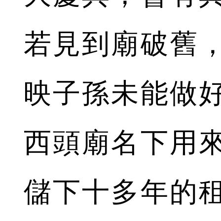
若見到廟破舊
映子孫未能做
西頭廟名下用
儲下十多年的