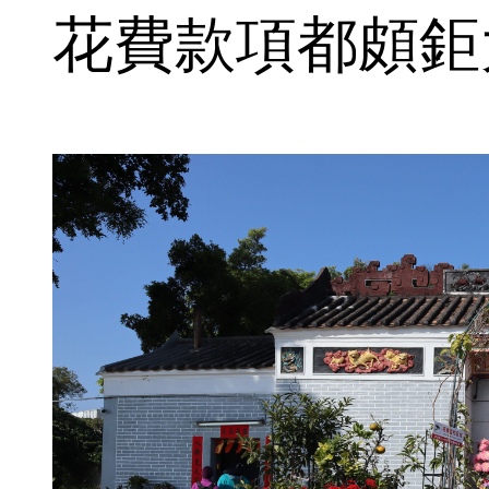
花費款項都頗鉅