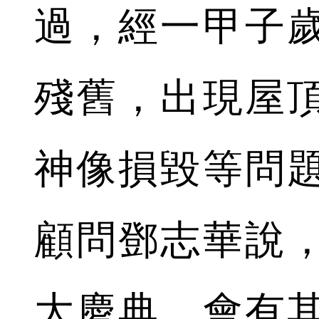
過，經一甲子
殘舊，出現屋
神像損毀等問
顧問鄧志華說
大慶典，會有