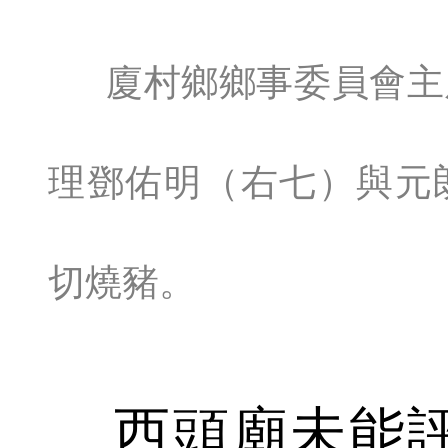
廈村鄉鄉事委員會主
理鄧佑明（右七）與元
切燒豬。
西頭廟未能評