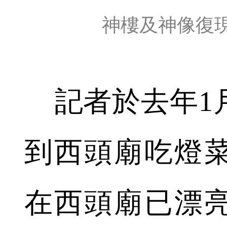
神樓及神像復
記者於去年1
到西頭廟吃燈
在西頭廟已漂