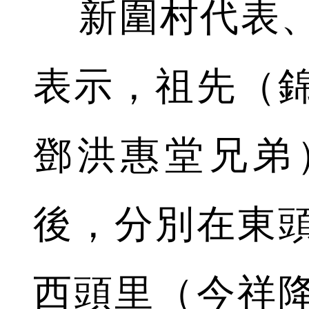
新圍村代表、
表示，祖先（
鄧洪惠堂兄弟
後，分別在東
西頭里（今祥