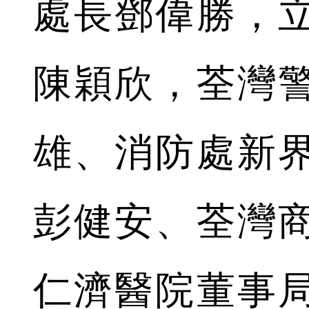
處長鄧偉勝，
陳穎欣，荃灣
雄、消防處新
彭健安、荃灣
仁濟醫院董事