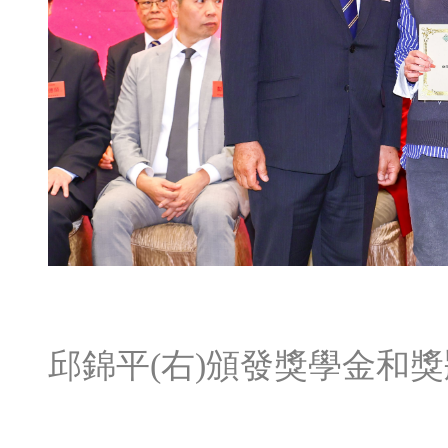
邱錦平(右)頒發獎學金和