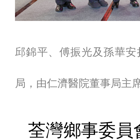
邱錦平、傅振光及孫華安
局，由仁濟醫院董事局主
荃灣鄉事委員