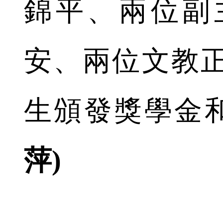
錦平、兩位副
安、兩位文教
生頒發獎學金
萍)