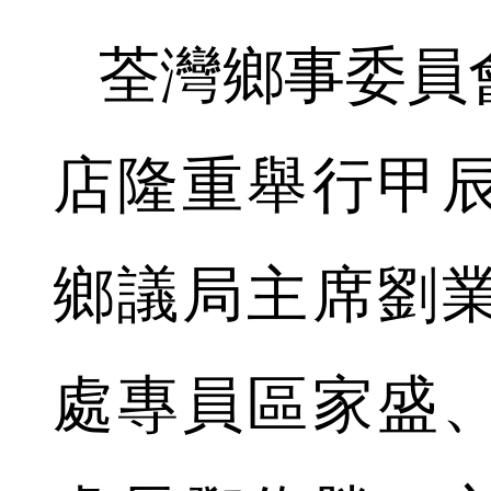
荃灣鄉事委員
店隆重舉行甲
鄉議局主席劉
處專員區家盛