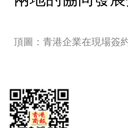
頂圖：青港企業在現場簽