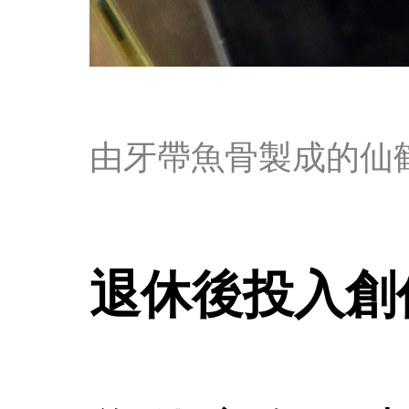
由牙帶魚骨製成的仙
退休後投入創