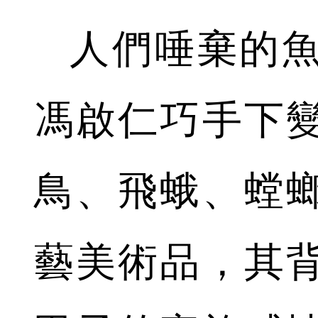
人們唾棄的
馮啟仁巧手下
鳥、飛蛾、螳
藝美術品，其