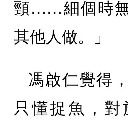
頸……細個時
其他人做。」
馮啟仁覺得
只懂捉魚，對