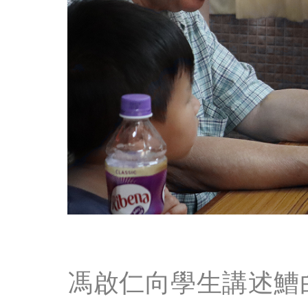
馮啟仁向學生講述鰽