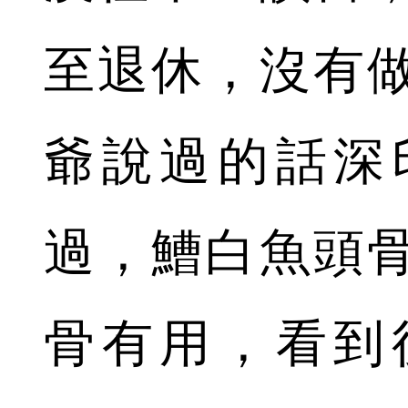
至退休，沒有
爺說過的話深
過，鰽白魚頭
骨有用，看到