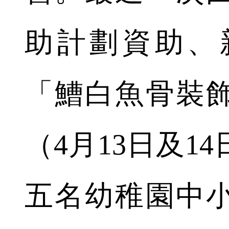
助計劃資助、
「鰽白魚骨裝
（4月13日及1
五名幼稚園中