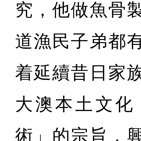
究，他做魚骨
道漁民子弟都
着延續昔日家
大澳本土文化
術」的宗旨，