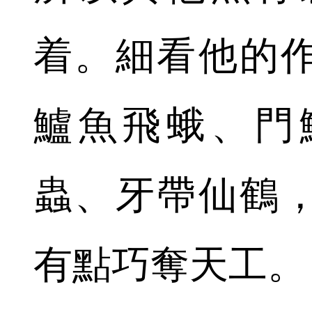
着。細看他的
鱸魚飛蛾、門
蟲、牙帶仙鶴
有點巧奪天工。