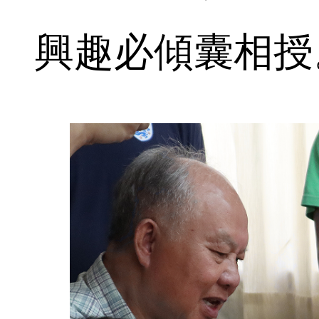
興趣必傾囊相授