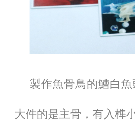
製作魚骨鳥的鰽白魚
大件的是主骨，有入榫