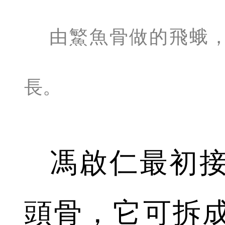
由鰵魚骨做的飛蛾
長。
馮啟仁最初
頭骨，它可拆