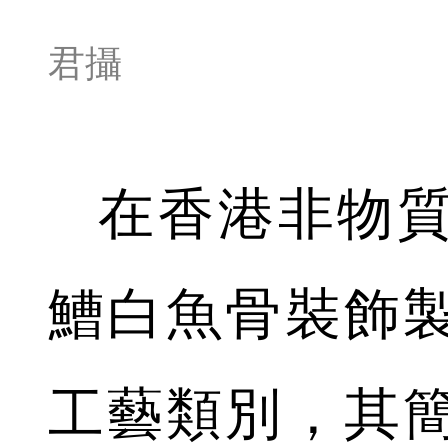
君攝
在香港非物
鰽白魚骨裝飾
工藝類別，其