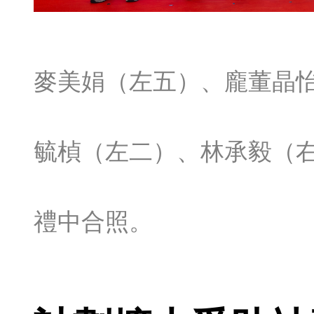
麥美娟（左五）、龐董晶
毓楨（左二）、林承毅（
禮中合照。