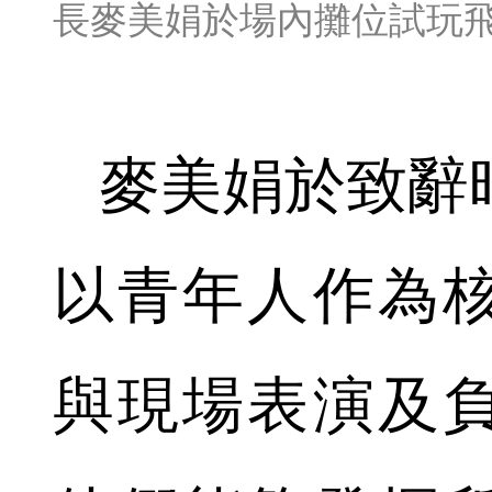
長麥美娟於場內攤位試玩
麥美娟於致辭
以青年人作為
與現場表演及