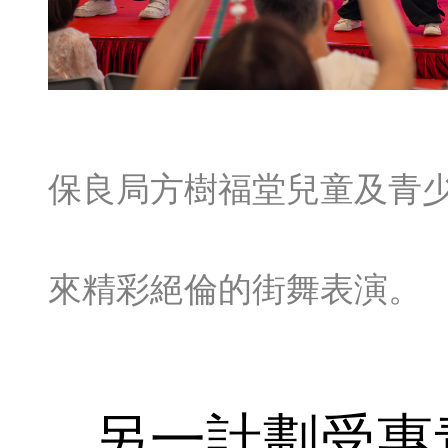
保良局方樹福堂兒童及青
來精彩絕倫的街舞表演。
另一計劃受惠青