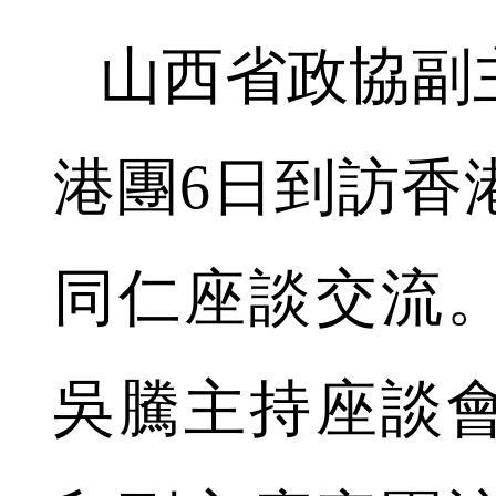
山西省政協副
港團6日到訪香
同仁座談交流
吳騰主持座談