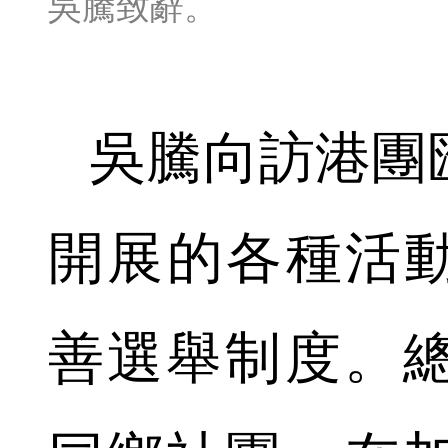
吳騰致辭。
吳騰向訪港團
開展的各種活動
善選舉制度。