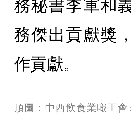
務秘書李軍和
務傑出貢獻獎
作貢獻。
頂圖：中西飲食業職工會