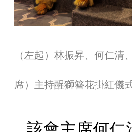
（左起）林振昇、何仁清
席）主持醒獅簪花掛紅儀
該會主席何仁