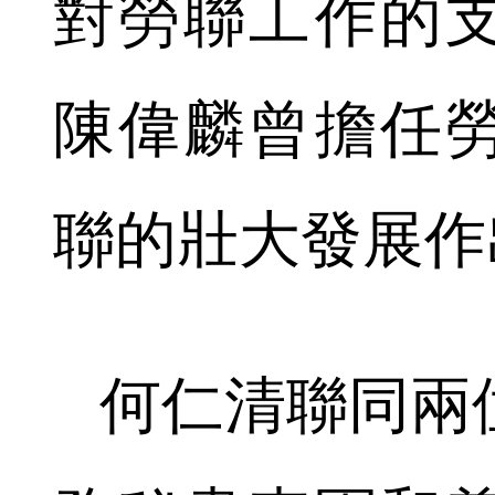
對勞聯工作的
陳偉麟曾擔任
聯的壯大發展作
何仁清聯同兩