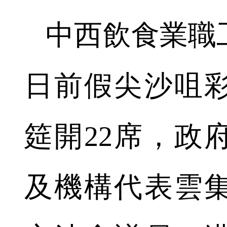
中西飲食業職工
日前假尖沙咀
筵開22席，政
及機構代表雲