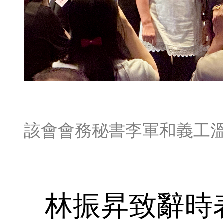
該會會務秘書李軍和義工
林振昇致辭時