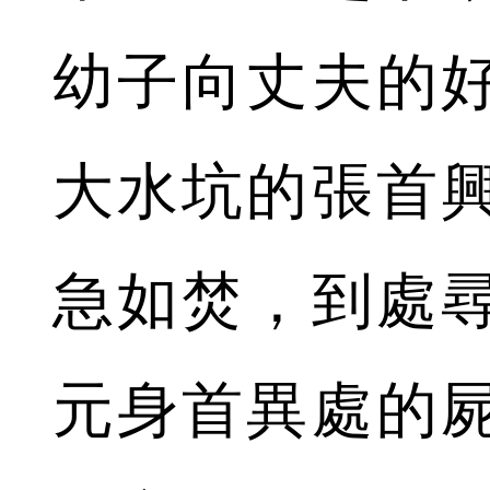
幼子向丈夫的
大水坑的張首
急如焚，到處
元身首異處的