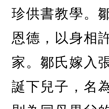
珍供書教學。
恩德，以身相
家。鄒氏嫁入
誕下兒子，名