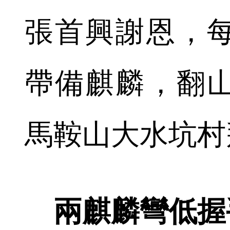
張首興謝恩，
帶備麒麟，翻
馬鞍山大水坑村
兩麒麟彎低握