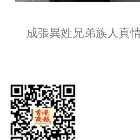
成張異姓兄弟族人真情