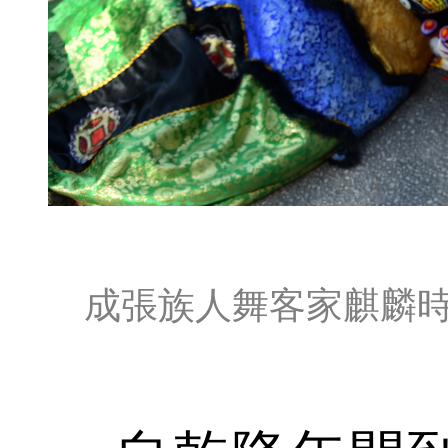
成張族人舞客家麒麟