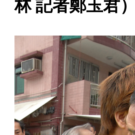
林 記者鄭玉君