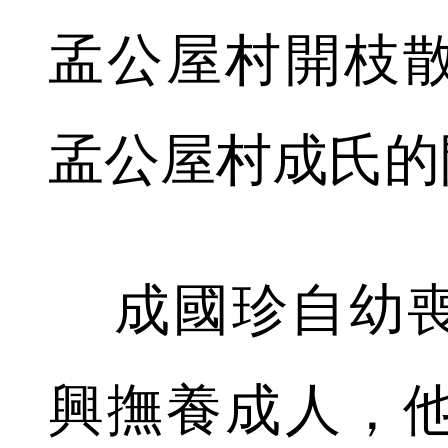
孟公屋村開枝
孟公屋村成氏的
成國珍自幼喪
興撫養成人，