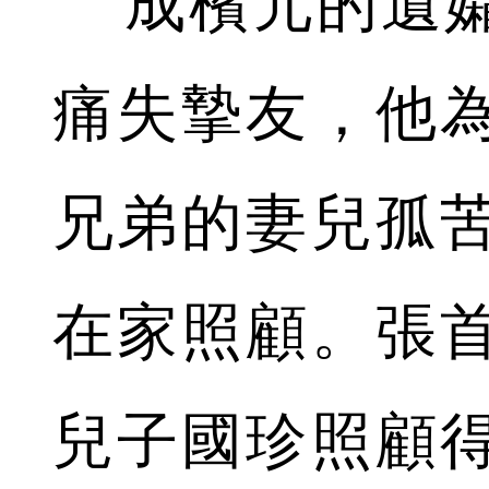
成檳元的遺孀
痛失摯友，他
兄弟的妻兒孤
在家照顧。張
兒子國珍照顧