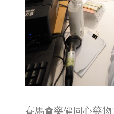
賽馬會藥健同心藥物