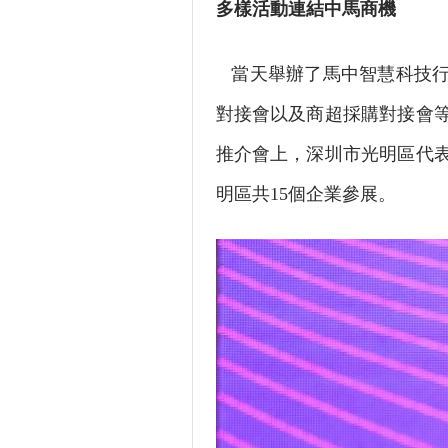
多樣活動連結中馬商機
當天舉辦了馬中智慧科技行
對接會以及商超採購對接會
推介會上，深圳市光明區代
明區共15個企業參展。