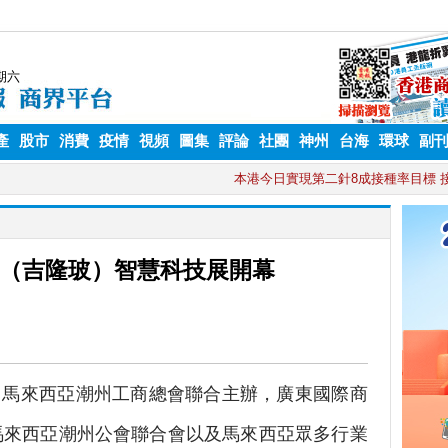
產
股市
消費
疫情
視頻
圖集
評論
社團
神州
台海
環球
副
（吉隆玻）智慧科技展開幕
馬來西亞潮州工商總會聯合主辦，廣東國際商
馬來西亞潮州公會聯合會以及馬來西亞眾多行業