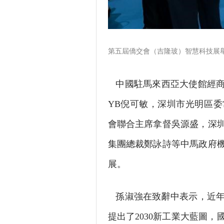
第五屆僑交會（吉隆玻）智慧科技展
中國駐馬來西亞大使館經商
YB倪可敏，深圳市光明區
會聯合主席拿督吳源盛，深
集團總裁鄭詠詩等中馬政府
展。
孫淑強在致辭中表示，近年
提出了2030新工業大藍圖