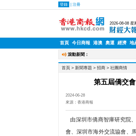
首頁
今日商報
港澳
奧運
經濟
地
首頁
> 新聞專題 >
招商
>
社團商情
第五屆僑交會
2024-06-28
來源：香港商報
由深圳市僑商智庫研究院、
會、深圳市海外交流協會、