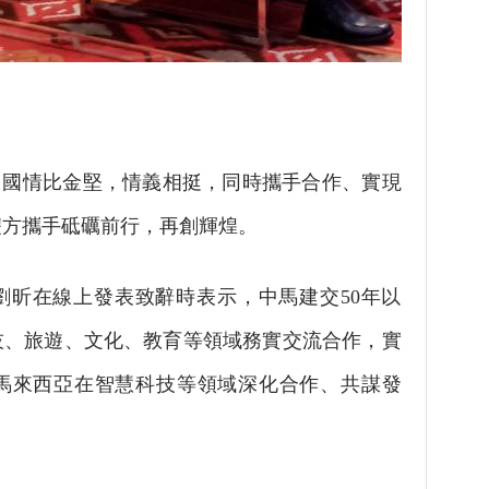
國情比金堅，情義相挺，同時攜手合作、實現
雙方攜手砥礪前行，再創輝煌。
昕在線上發表致辭時表示，中馬建交50年以
技、旅遊、文化、教育等領域務實交流合作，實
馬來西亞在智慧科技等領域深化合作、共謀發