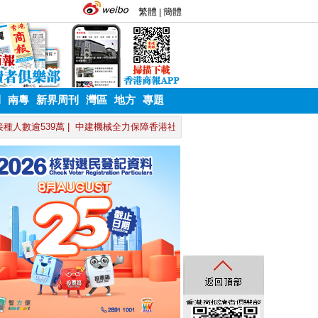
刊
南粵
新界周刊
灣區
地方
專題