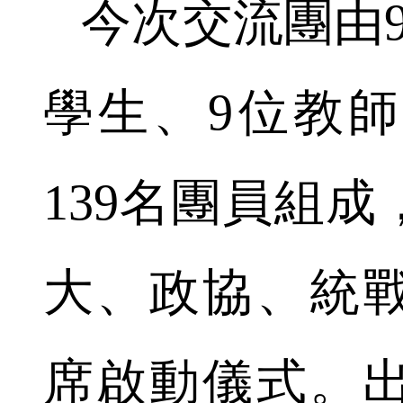
今次交流團由9
學生、9位教
139名團員組
大、政協、統
席啟動儀式。