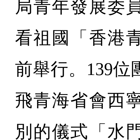
局青年發展委
看祖國「香港
前舉行。139
飛青海省會西
別的儀式「水