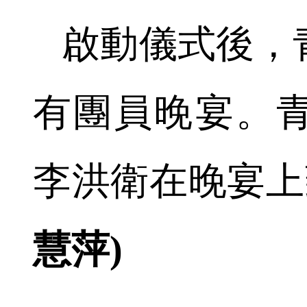
啟動儀式後，
有團員晚宴。
李洪衛在晚宴上
慧萍)