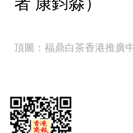
者 康鈞淼
）
頂圖：
福鼎白茶香港推廣