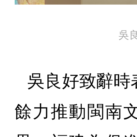
吳
吳良好致辭時
餘力推動閩南