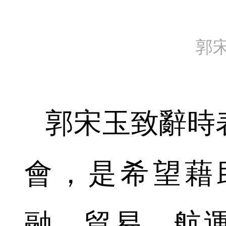
郭
郭宋玉致辭時
會，是希望藉
融、貿易、航