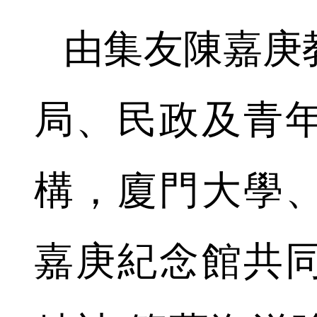
由集友陳嘉庚
局、民政及青
構，廈門大學
嘉庚紀念館共