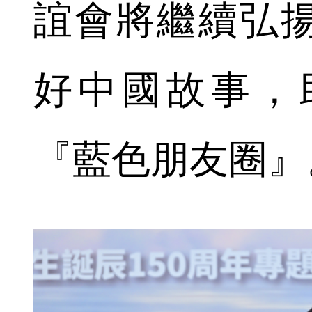
誼會將繼續弘
好中國故事，
『藍色朋友圈』