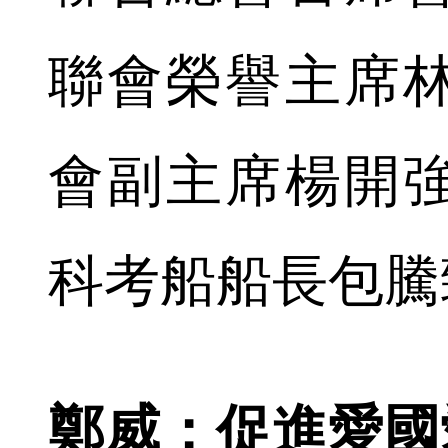
聯會榮譽主席
會副主席楊開
科考船船長包騰
鄭威：促進愛國