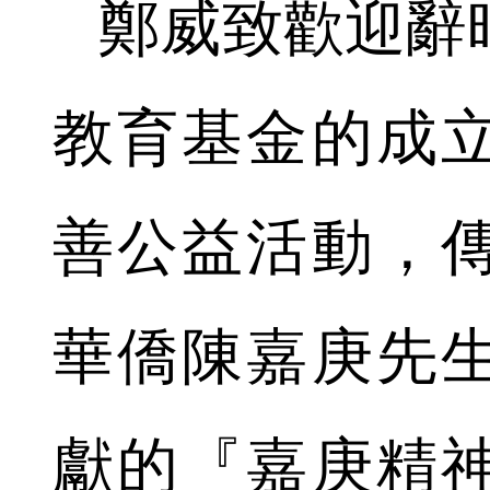
鄭威致歡迎辭
教育基金的成
善公益活動，
華僑陳嘉庚先
獻的『嘉庚精