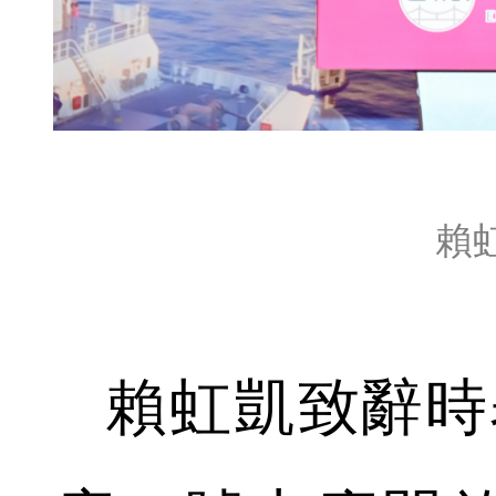
賴
賴虹凱致辭時