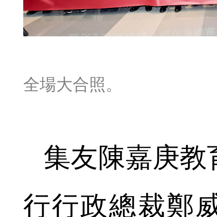
全場大合照。
集友陳嘉庚教
行行政總裁鄭