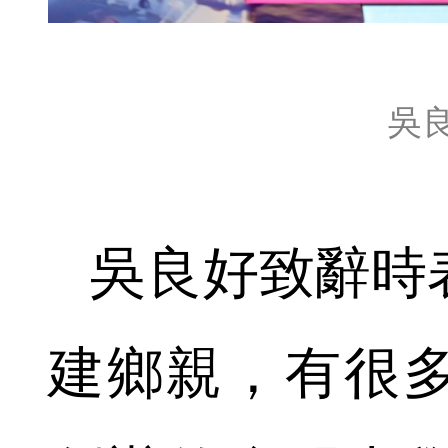
吳
吳良好致辭時
建鄉親，有很