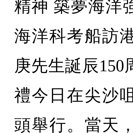
精神 築夢海洋
海洋科考船訪
庚先生誕辰15
禮今日在尖沙
頭舉行。當天