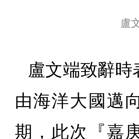
盧
盧文端致辭時
由海洋大國邁
期，此次『嘉