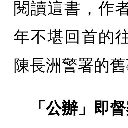
閱讀這書，作
年不堪回首的
陳長洲警署的舊
「公辦」即督