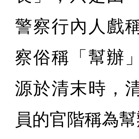
警察行內人戲
察俗稱「幫辦
源於清末時，
員的官階稱為幫