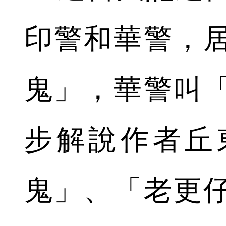
印警和華警，
鬼」，華警叫
步解說作者丘
鬼」、「老更