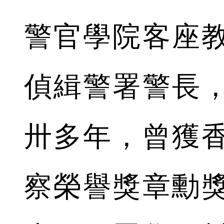
警官學院客座
偵緝警署警長
卅多年，曾獲
察榮譽獎章勳