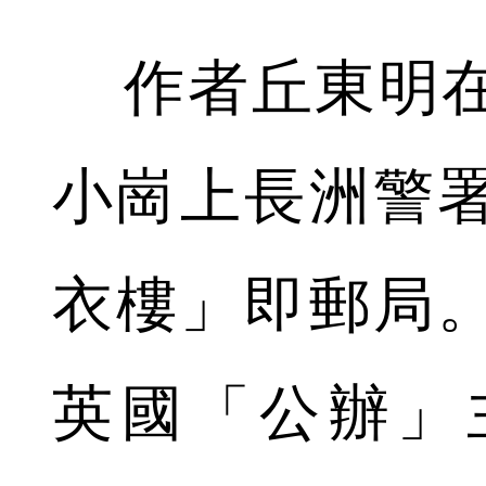
作者丘東明在
小崗上長洲警
衣樓」即郵局
英國「公辦」