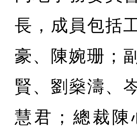
長，成員包括
豪、陳婉珊；
賢、劉燊濤、
慧君；總裁陳