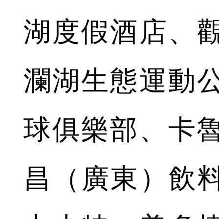
湖度假酒店、
瀾湖生態運動
球俱樂部、卡
昌（廣東）飲