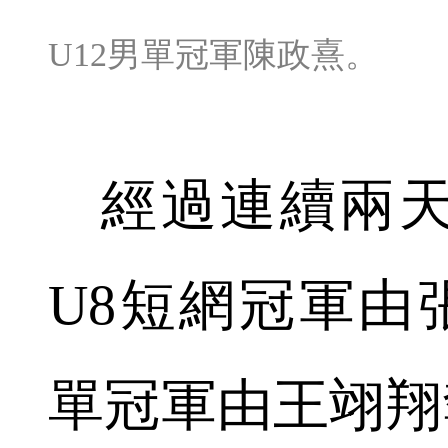
U12男單冠軍陳政熹。
經過連續兩天
U8短網冠軍由
單冠軍由王翊翔