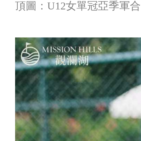
頂圖：U12女單冠亞季軍