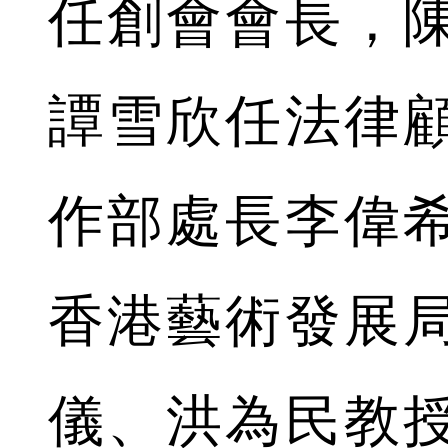
任創會會長，
譚雪欣任法律
作部處長李偉
香港藝術發展
儀、洪為民教