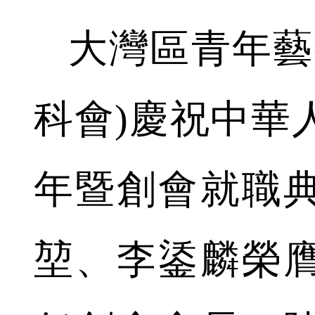
大灣區青年藝
科會)慶祝中華
年暨創會就職
堃、李鋈麟榮