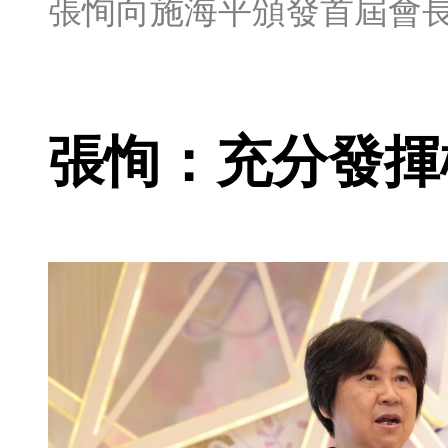
張恂向施海平頒發首屆會
張恂：充分發揮