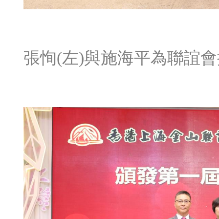
張恂(左)與施海平為聯誼