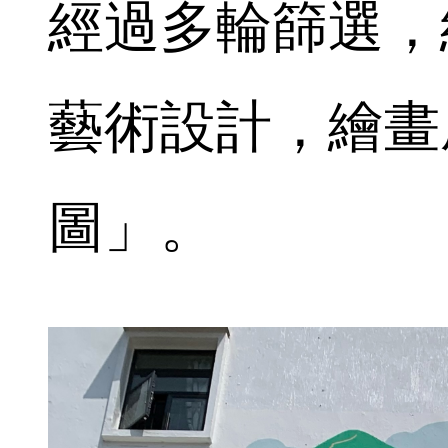
經過多輪篩選，
藝術設計，繪畫
圖」。