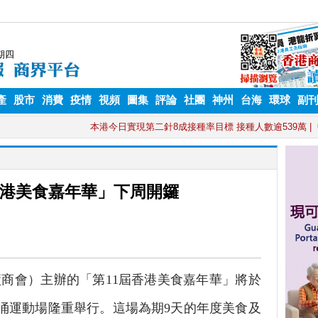
產
股市
消費
疫情
視頻
圖集
評論
社團
神州
台海
環球
副
香港美食嘉年華」下周開鑼
商會）主辦的「第11屆香港美食嘉年華」將於
港葵涌運動場隆重舉行。這場為期9天的年度美食及