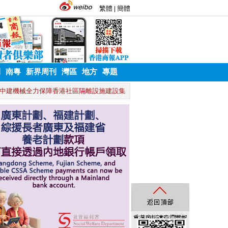
刊
南粵
新界周刊
灣區
地方
專題