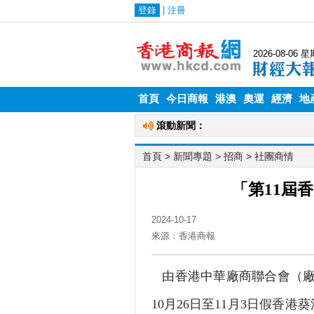
首頁
今日商報
港澳
奧運
經濟
地
首頁
> 新聞專題 >
招商
>
社團商情
「第11屆
2024-10-17
來源：香港商報
由香港中華廠商聯合會（廠
10月26日至11月3日假香