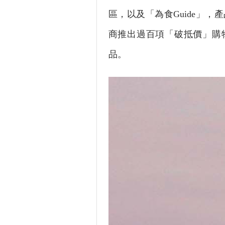
區，以及「為食Guide」
商推出過百項「破抵價」購
品。