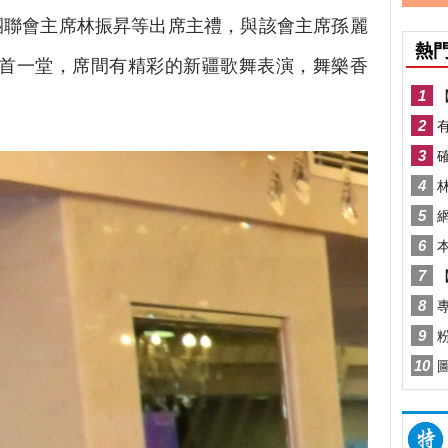
團聯會主席林振昇等出席主禮，與該會主席孫麗
聚首一堂，席間有精彩的新疆歌舞表演，舞樂香