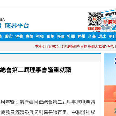
產
股市
消費
疫情
視頻
圖集
評論
社團
神州
台海
環球
副
總會第二屆理事會隆重就職
5周年暨香港新疆同鄉總會第二屆理事就職典禮
，商務及經濟發展局副局長陳百里、中聯辦社聯