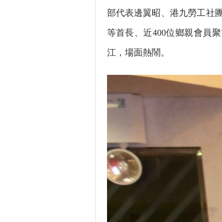
部代表邊翼昭、港九勞工社
等首長、近400位鄉親會員
江，場面熱鬧。