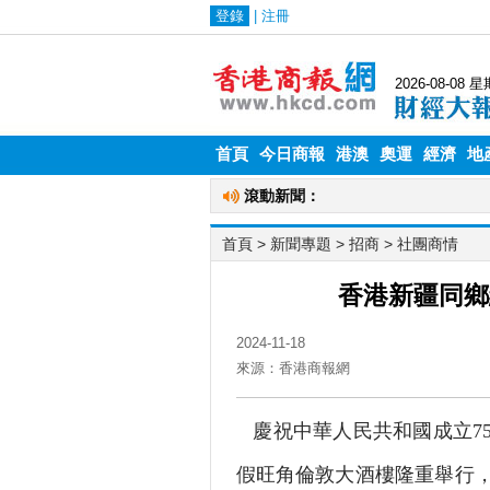
首頁
今日商報
港澳
奧運
經濟
地
首頁
> 新聞專題 >
招商
>
社團商情
香港新疆同鄉
2024-11-18
來源：香港商報網
慶祝中華人民共和國成立7
假旺角倫敦大酒樓隆重舉行