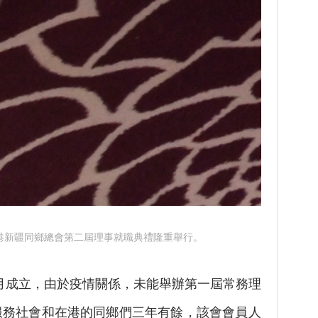
港新疆同鄉總會第二屆理事就職典禮隆重舉行。
7月成立，由於疫情關係，未能舉辦第一屆常務理
服務社會和在港的同鄉們三年有餘，該會會員人