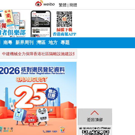
刊
南粵
新界周刊
灣區
地方
專題