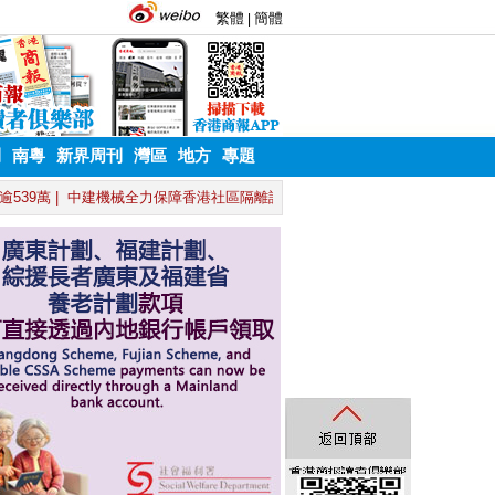
刊
南粵
新界周刊
灣區
地方
專題