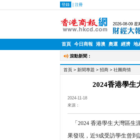
首頁
今日商報
港澳
奧運
經濟
地
首頁
> 新聞專題 >
招商
>
社團商情
2024香港學
2024-11-18
來源：
「2024 香港學生大灣區
果發現，近9成受訪學生曾到