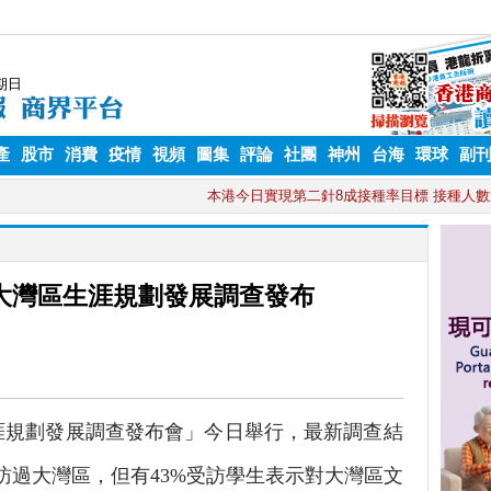
產
股市
消費
疫情
視頻
圖集
評論
社團
神州
台海
環球
副
生大灣區生涯規劃發展調查發布
生涯規劃發展調查發布會」今日舉行，最新調查結
訪過大灣區，但有43%受訪學生表示對大灣區文