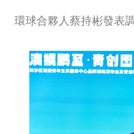
環球合夥人蔡持彬發表