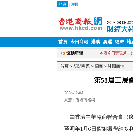
首頁
今日商報
港澳
奧運
經濟
地
首頁
> 新聞專題 >
招商
>
社團商情
第58屆工展
2024-12-04
來源：香港商報網
由香港中華廠商聯合會（廠商
至明年1月6日假銅鑼灣維多