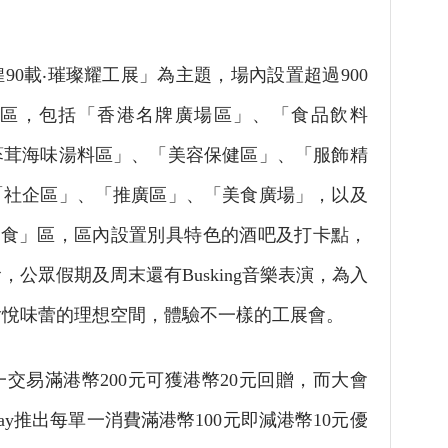
0載‧璀璨耀工展」為主題，場內設置超過900
展區，包括「香港名牌廣場區」、「食品飲料
蔘茸海味湯料區」、「美容保健區」、「服飾精
「社企區」、「推廣區」、「美食廣場」，以及
hill食」區，區內設置別具特色的酒吧及打卡點，
公眾假期及周末還有Busking音樂表演，為入
愉悅味蕾的理想空間，體驗不一樣的工展會。
易滿港幣200元可獲港幣20元回贈，而大會
ay推出每單一消費滿港幣100元即減港幣10元優