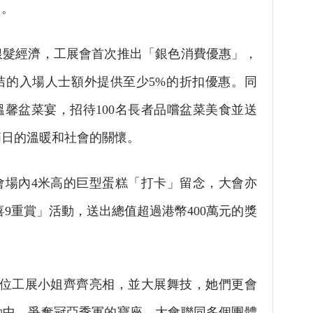
多。
髮經濟，工展會首次推出「銀色消費優惠」，
咭的入場人士額外提供至少5%的折扣優惠。同
馨盆菜宴，招待100名長者品嚐盆菜美食並送
節日的溫暖和社會的關懷。
場內4米高的巨型蛋糕「打卡」留念，大會亦
喜9重賞」活動，送出總值超過港幣400萬元的獎
位工展小姐齊齊亮相，並大展舞技，她們更會
動中，爭奪冠亞季軍的寶座。大會聯同多個團體