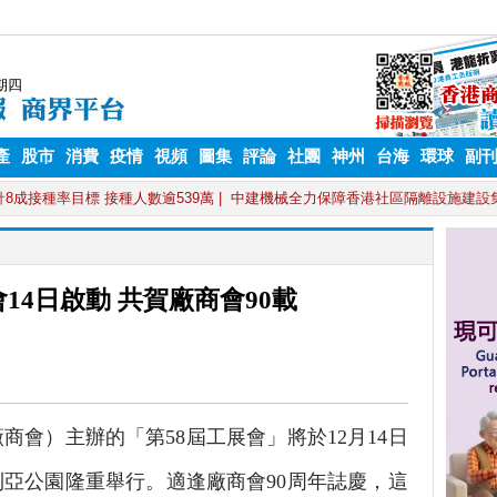
產
股市
消費
疫情
視頻
圖集
評論
社團
神州
台海
環球
副
會14日啟動 共賀廠商會90載
會）主辦的「第58屆工展會」將於12月14日
利亞公園隆重舉行。適逢廠商會90周年誌慶，這