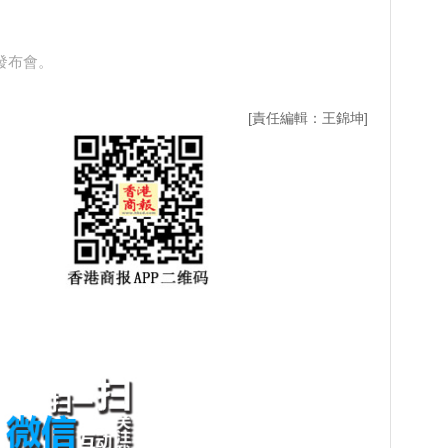
發布會。
[責任編輯：王錦坤]