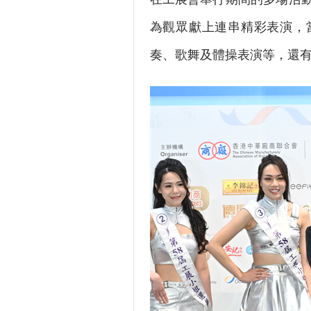
為觀眾獻上連串精彩表演，
奏、歌舞及體操表演等，還