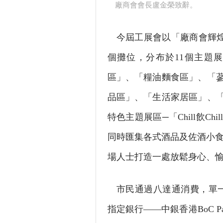
廠商會會長盧金榮致辭。
今屆工展會以「廠商會輝煌9
個攤位，分布於11個主題
區」、「糧油麵食區」、「
品區」、「生活家居區」、
特色主題展區─「Chill飲C
同時匯集各式酒品及佐酒小食，
場人士打造一處放鬆身心、
市民通過八達通消費，單一交
指定銀行——中銀香港BoC P