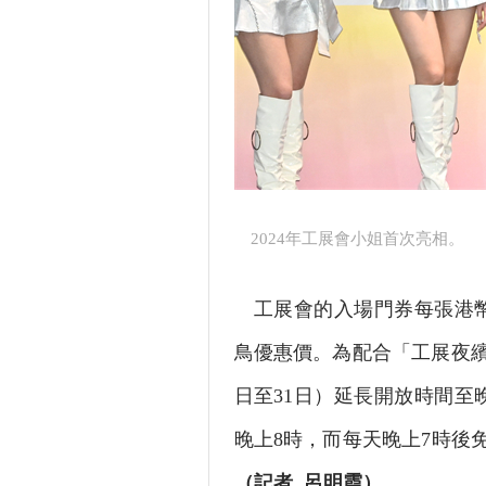
2024年工展會小姐首次亮相。
工展會的入場門券每張港幣1
鳥優惠價。為配合「工展夜繽
日至31日）延長開放時間至
晚上8時，而每天晚上7時後
（記者 呂明霞）