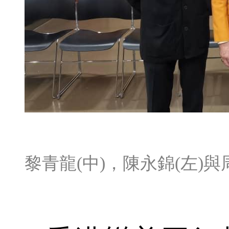
黎青龍(中)，陳永錦(左)與