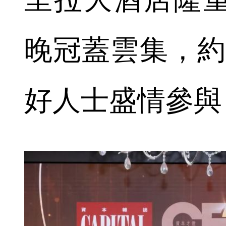
晚冠蓋雲集，約
好人士盛情參與