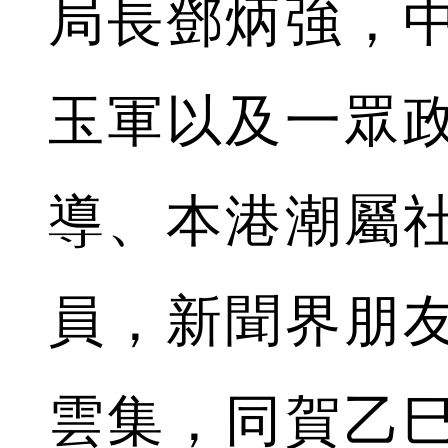
局長鄧炳強，
玉軍以及一眾
導、本港潮屬
員，新聞界朋
雲集，同賀乙