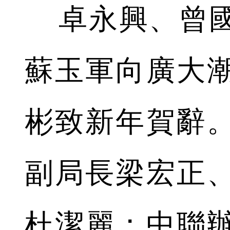
卓永興、曾國
蘇玉軍向廣大
彬致新年賀辭
副局長梁宏正
杜潔麗；中聯