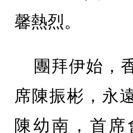
馨熱烈。
團拜伊始，香
席陳振彬，永
陳幼南，首席