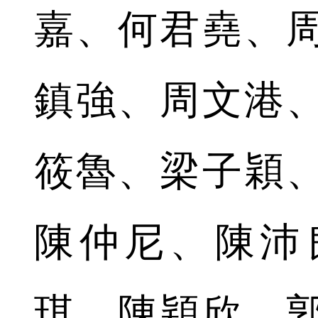
嘉、何君堯、
鎮強、周文港
筱魯、梁子穎
陳仲尼、陳沛
琪、陳穎欣、