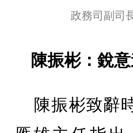
政務司副司
陳振彬：銳意
陳振彬致辭時