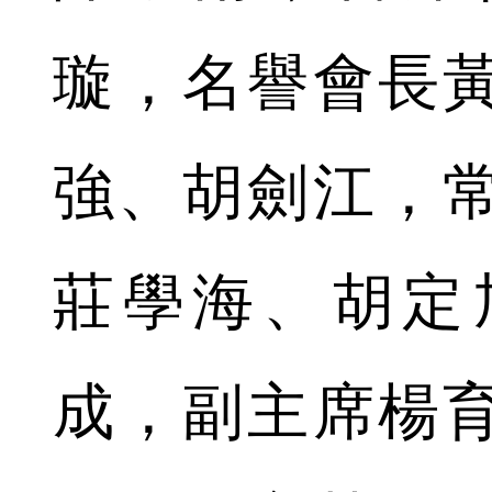
璇，名譽會長
強、胡劍江，
莊學海、胡定
成，副主席楊