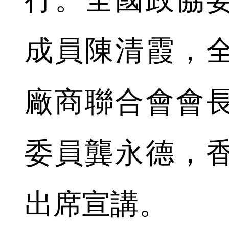
成員陳清霞，
廠商聯合會會
委員龔永德，
出席宣講。