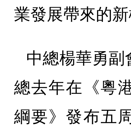
業發展帶來的新
中總楊華勇副
總去年在《粵
綱要》發布五