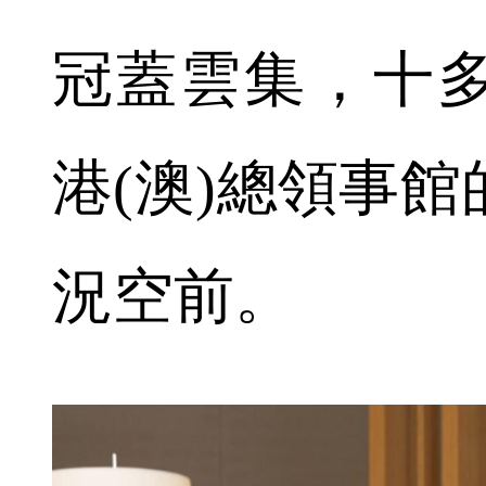
冠蓋雲集，十
港(澳)總領事
況空前。