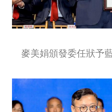
麥美娟頒發委任狀予藍