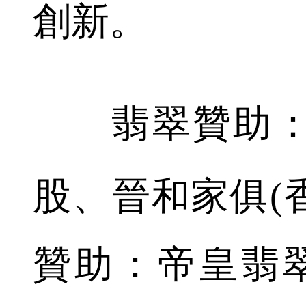
創新。
翡翠贊助：
股、晉和家俱(
贊助：帝皇翡