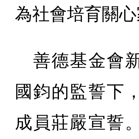
為社會培育關心
善德基金會新
國鈞的監誓下
成員莊嚴宣誓