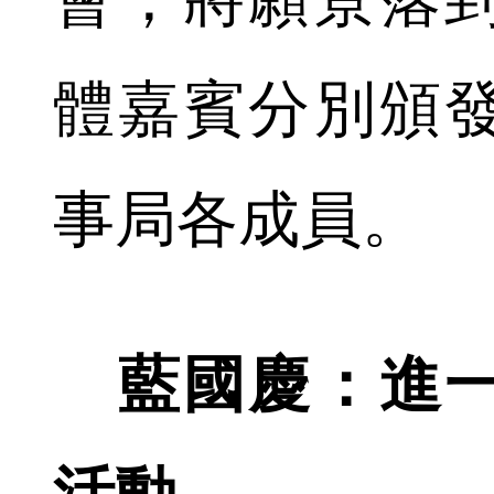
體嘉賓分別頒
事局各成員。
藍國慶：進一