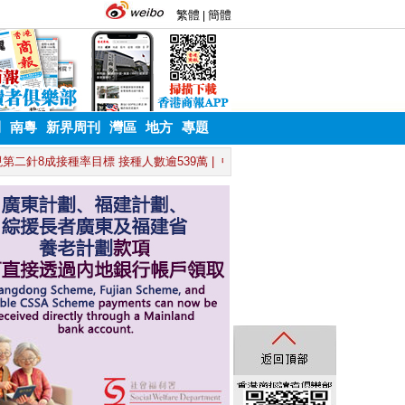
刊
南粵
新界周刊
灣區
地方
專題