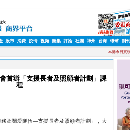
產
股市
消費
疫情
視頻
圖集
評論
社團
神州
台海
環球
副
會首辦「支援長者及照顧者計劃」課
程
務及關愛隊伍—支援長者及照顧者計劃」，大