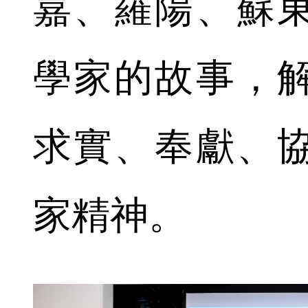
嘉、羅陽、蘇
學家的故事，
求實、奉獻、
家精神。