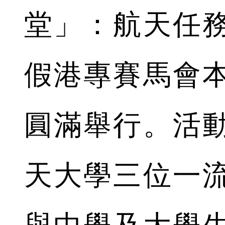
堂」：航天任
假港專賽馬會
圓滿舉行。活
天大學三位一