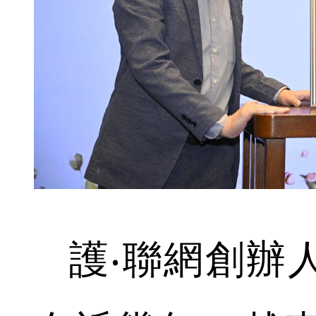
護‧聯網創辦