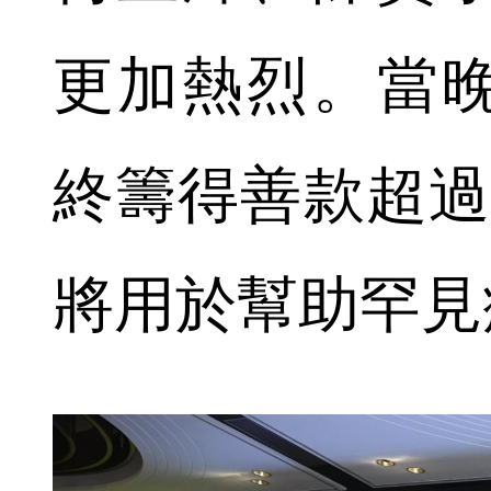
更加熱烈。當
終籌得善款超過
將用於幫助罕見