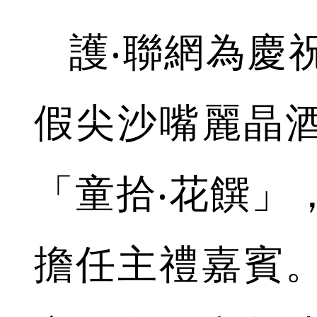
護‧聯網為慶
假尖沙嘴麗晶
「童拾‧花饌」
擔任主禮嘉賓