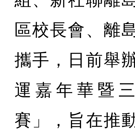
區校長會、離
攜手，日前舉
運嘉年華暨
賽」，旨在推