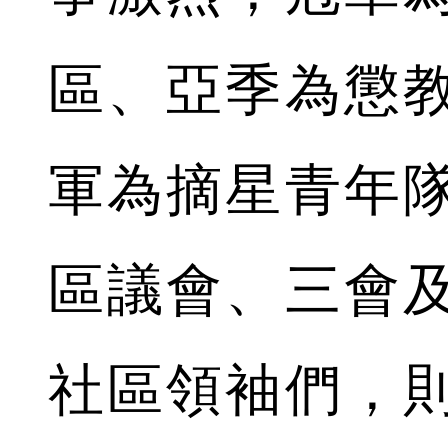
區、亞季為懲
軍為摘星青年隊
區議會、三會
社區領袖們，