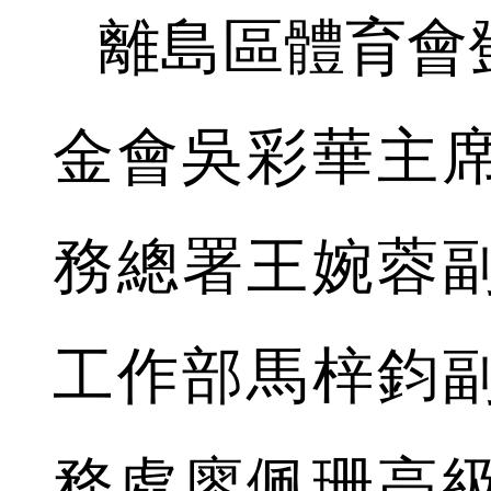
離島區體育會
金會吳彩華主
務總署王婉蓉
工作部馬梓鈞
務處廖佩珊高