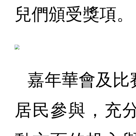
兒們頒受獎項。
嘉年華會及比賽
居民參與，充