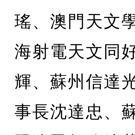
瑤、澳門天文
海射電天文同
輝、蘇州信達
事長沈達忠、