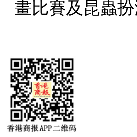
畫比賽及昆蟲扮