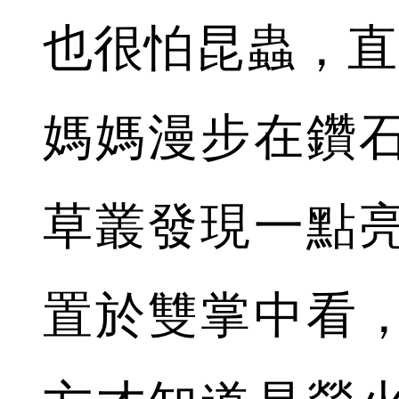
也很怕昆蟲，直
媽媽漫步在鑽
草叢發現一點
置於雙掌中看