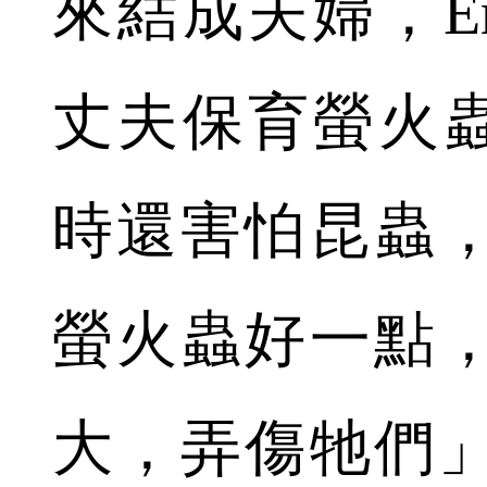
來結成夫婦，E
丈夫保育螢火蟲
時還害怕昆蟲
螢火蟲好一點
大，弄傷牠們