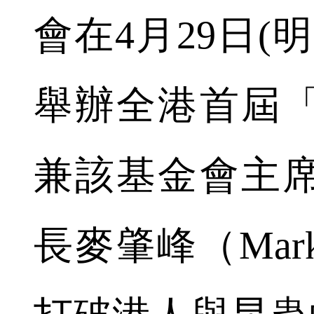
會在4月29日(
舉辦全港首屆
兼該基金會主
長麥肇峰（Ma