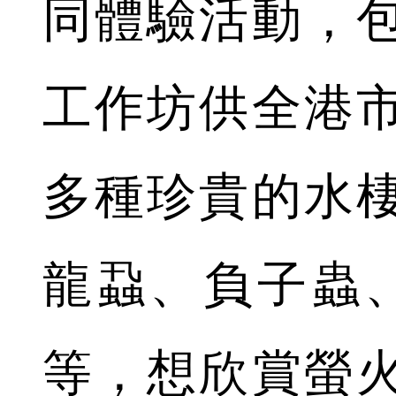
同體驗活動，
工作坊供全港
多種珍貴的水
龍蝨、負子蟲
等，想欣賞螢