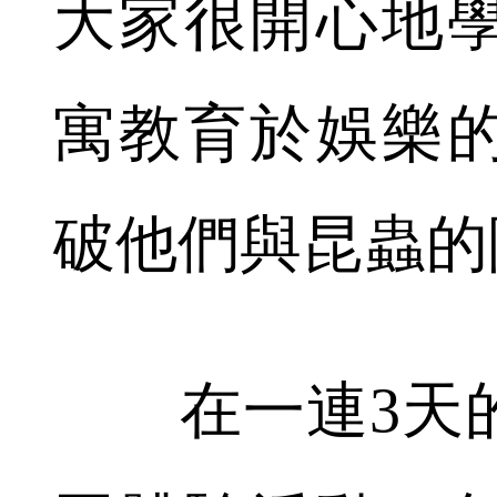
大家很開心地
寓教育於娛樂
破他們與昆蟲的
在一連3天的