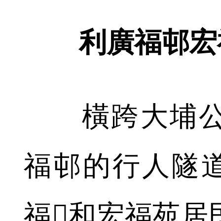
利廣福邨宏福
橫跨大埔公
福邨的行人隧道(
福和宏福苑居