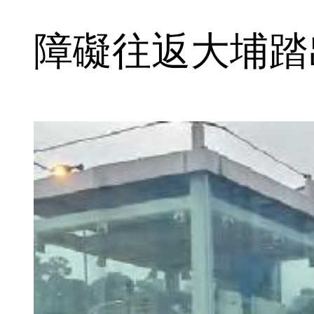
障礙往返大埔踏