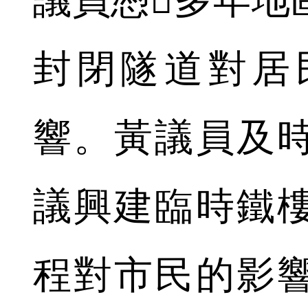
封閉隧道對居
響。黃議員及
議興建臨時鐵
程對市民的影