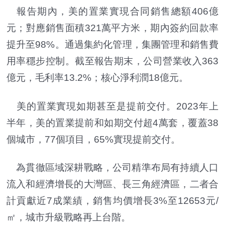
報告期內，美的置業實現合同銷售總額406億
元；對應銷售面積321萬平方米，期內簽約回款率
提升至98%。通過集約化管理，集團管理和銷售費
用率穩步控制。截至報告期末，公司營業收入363
億元，毛利率13.2%；核心淨利潤18億元。
美的置業實現如期甚至是提前交付。2023年上
半年，美的置業提前和如期交付超4萬套，覆蓋38
個城市，77個項目，65%實現提前交付。
為貫徹區域深耕戰略，公司精準布局有持續人口
流入和經濟增長的大灣區、長三角經濟區，二者合
計貢獻近7成業績，銷售均價增長3%至12653元/
㎡，城市升級戰略再上台階。