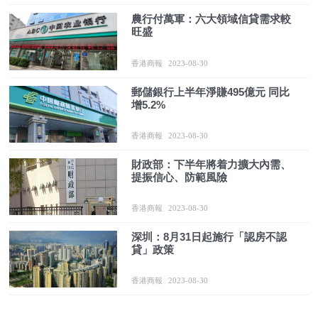
農行付萬軍：六大領域信貸需求較
旺盛
香港商報
2023-08-30
郵儲銀行上半年淨賺495億元 同比
增5.2%
香港商報
2023-08-30
財政部：下半年將着力擴大內需、
提振信心、防範風險
香港商報
2023-08-30
深圳：8月31日起施行「認房不認
貸」政策
香港商報
2023-08-30