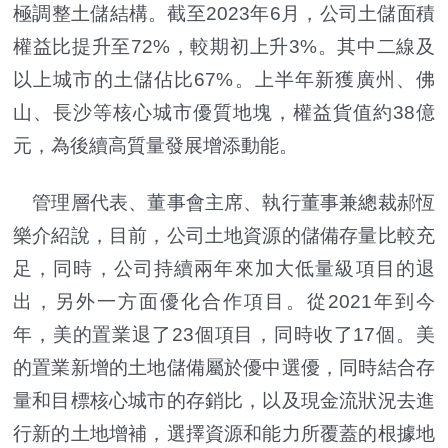
極調整土儲結構。截至2023年6月，公司土儲面積
權益比提升至72%，較期初上升3%。其中二線及
以上城市的土儲佔比67%。上半年新獲廣州、佛
山、長沙等核心城市優質地塊，權益貨值約38億
元，為後續高質量發展增添動能。
管理層代表、董事會主席、執行董事兼總裁郝恆
樂介紹說，目前，公司土地資源的儲備存量比較充
足，同時，公司持續兩年來加大低量級項目的退
出，另外一方面優化合作項目。從2021年到今
年，美的置業退了23個項目，同時收了17個。美
的置業新增的土地儲備屬於優中選優，同時結合存
量和目標核心城市的存銷比，以及現金流狀況去進
行新的土地增補，選擇資源和能力所覆蓋的根據地