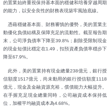
的置業始終重視保持基本面的穩健和培養穿越周期
的能力，以安全良性的財務表現築牢風險底線。
憑藉穩健基本面、財務審慎的優勢，美的置業主
動優化負債結構及保障充足的流動性。截至報告期
末，公司淨負債率下降至39.8%；剔除受限制現金
的現金短債比穩定在1.49，扣預資產負債率穩步下
降至67.9%。
此外，美的置業持有現金總量238億元，銀行授
信額度1517億元，尚未動用的銀行授信額度1118
億元，現金及金融資源充裕，償債能力大幅提升。
在手握充足現金總量同時，公司融資成本保持低
位，加權平均融資成本為4.68%。