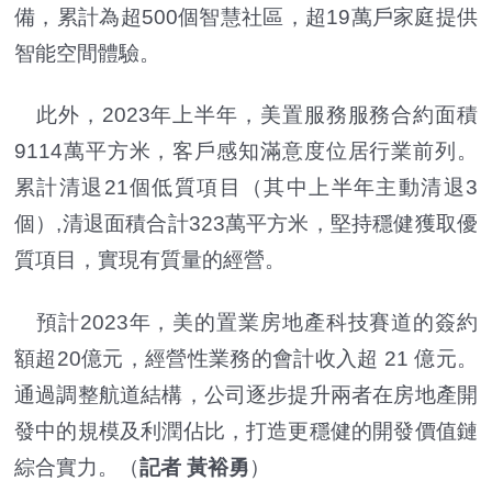
備，累計為超500個智慧社區，超19萬戶家庭提供
智能空間體驗。
此外，2023年上半年，美置服務服務合約面積
9114萬平方米，客戶感知滿意度位居行業前列。
累計清退21個低質項目（其中上半年主動清退3
個）,清退面積合計323萬平方米，堅持穩健獲取優
質項目，實現有質量的經營。
預計2023年，美的置業房地產科技賽道的簽約
額超20億元，經營性業務的會計收入超 21 億元。
通過調整航道結構，公司逐步提升兩者在房地產開
發中的規模及利潤佔比，打造更穩健的開發價值鏈
綜合實力。（
記者 黃裕勇
）