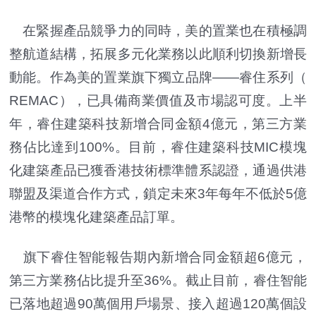
在緊握產品競爭力的同時，美的置業也在積極調
整航道結構，拓展多元化業務以此順利切換新增長
動能。作為美的置業旗下獨立品牌——睿住系列（
REMAC），已具備商業價值及市場認可度。上半
年，睿住建築科技新增合同金額4億元，第三方業
務佔比達到100%。目前，睿住建築科技MIC模塊
化建築產品已獲香港技術標準體系認證，通過供港
聯盟及渠道合作方式，鎖定未來3年每年不低於5億
港幣的模塊化建築產品訂單。
旗下睿住智能報告期內新增合同金額超6億元，
第三方業務佔比提升至36%。截止目前，睿住智能
已落地超過90萬個用戶場景、接入超過120萬個設