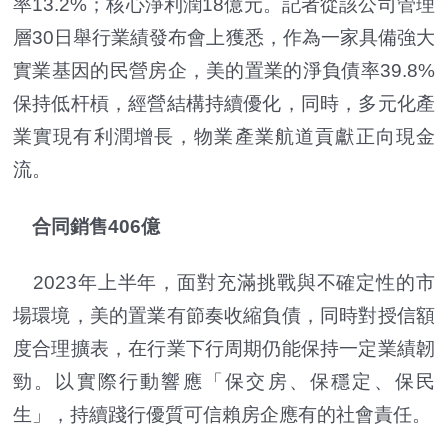
率13.2%；核心淨利潤18億元。記者從該公司管理
層30日舉行業績發布會上獲悉，作為一家具備強大
實業基因的民營房企，美的置業的淨負債率39.8%
保持低杆槓，經營結構持續優化，同時，多元化產
業實現有利潤增長，物業產業航道貢獻正向現金
流。
合同銷售406億
2023年上半年，面對充滿挑戰與不確定性的市
場環境，美的置業有節奏收縮負債，同時對授信額
度合理擴表，在行業下行周期仍能保持一定業績韌
勁。以實際行動響應「保交房、保穩定、保民
生」，持續踐行優質可信賴房企應有的社會責任。