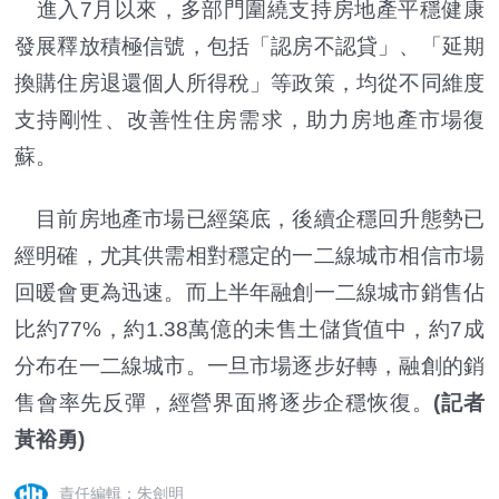
進入7月以來，多部門圍繞支持房地產平穩健康
發展釋放積極信號，包括「認房不認貸」、「延期
換購住房退還個人所得稅」等政策，均從不同維度
支持剛性、改善性住房需求，助力房地產市場復
蘇。
目前房地產市場已經築底，後續企穩回升態勢已
經明確，尤其供需相對穩定的一二線城市相信市場
回暖會更為迅速。而上半年融創一二線城市銷售佔
比約77%，約1.38萬億的未售土儲貨值中，約7成
分布在一二線城市。一旦市場逐步好轉，融創的銷
售會率先反彈，經營界面將逐步企穩恢復。
(記者
黃裕勇)
責任編輯：朱劍明