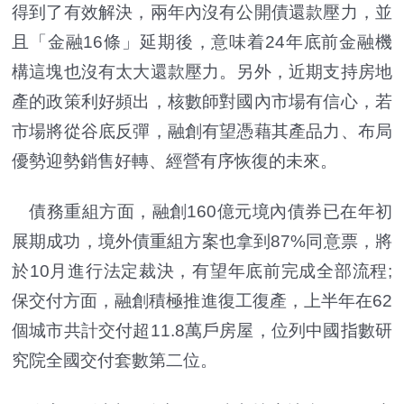
得到了有效解決，兩年內沒有公開債還款壓力，並
且「金融16條」延期後，意味着24年底前金融機
構這塊也沒有太大還款壓力。另外，近期支持房地
產的政策利好頻出，核數師對國內市場有信心，若
市場將從谷底反彈，融創有望憑藉其產品力、布局
優勢迎勢銷售好轉、經營有序恢復的未來。
債務重組方面，融創160億元境內債券已在年初
展期成功，境外債重組方案也拿到87%同意票，將
於10月進行法定裁決，有望年底前完成全部流程;
保交付方面，融創積極推進復工復產，上半年在62
個城市共計交付超11.8萬戶房屋，位列中國指數研
究院全國交付套數第二位。