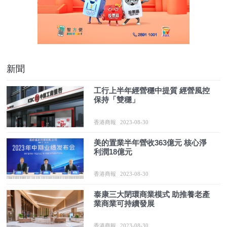
新聞
工行上半年經營穩中提質 經營風控
保持「雙穩」
香港商報
2023-08-30
美的置業半年營收363億元 核心淨
利潤18億元
香港商報
2023-08-30
泰康三大閉環商業模式 助推養老產
業商業可持續發展
香港商報
2023-08-30