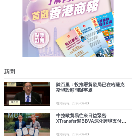
新聞
陳百里：投推署貿發局已在哈薩克
斯坦設顧問辦事處
香港商報
2026-06-03
中拉歐貿易往來日益緊密
XTransfer夥BBVA深化跨境支付合
作
香港商報
2026-06-03