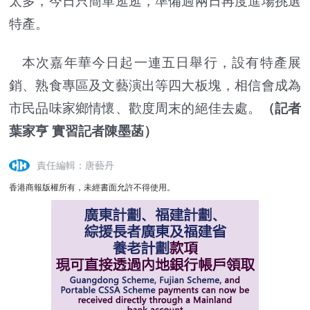
太多，今日只簡單逛逛，準備過兩日再度進場挑選
特產。
本次嘉年華今日起一連五日舉行，設有特產展
銷、熟食專區及文藝演出等四大板塊，相信會成為
市民品味家鄉情懷、歡度周末的絕佳去處。
（記者
葉家亨 實習記者陳墨菡）
責任編輯：唐藝丹
香港商報版權所有，未經書面允許不得使用。