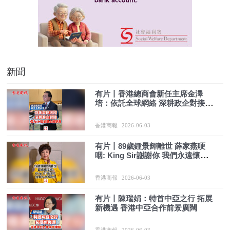
新聞
有片丨香港總商會新任主席金澤
培：依託全球網絡 深耕政企對接
借力AI+賦能港企拓新局
香港商報
2026-06-03
有片丨89歲鍾景輝離世 薛家燕哽
咽: King Sir謝謝你 我們永遠懷念
你
香港商報
2026-06-03
有片丨陳瑞娟：特首中亞之行 拓展
新機遇 香港中亞合作前景廣闊