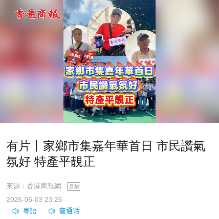
有片丨家鄉市集嘉年華首日 市民讚氣
氛好 特產平靚正
來源：香港商報網
原創
2026-06-03 23:26