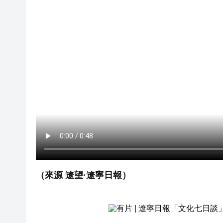
（來源 遼望·遼寧日報）