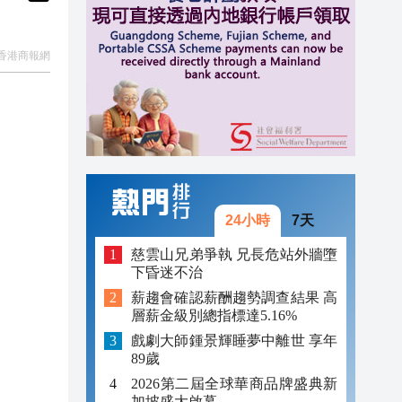
23:29
香港商報網
09:31
09:30
09:23
09:17
09:03
24小時
7天
08:37
慈雲山兄弟爭執 兄長危站外牆墮
下昏迷不治
00:03
薪趨會確認薪酬趨勢調查結果 高
層薪金級別總指標達5.16%
23:29
戲劇大師鍾景輝睡夢中離世 享年
89歲
2026第二屆全球華商品牌盛典新
加坡盛大啟幕