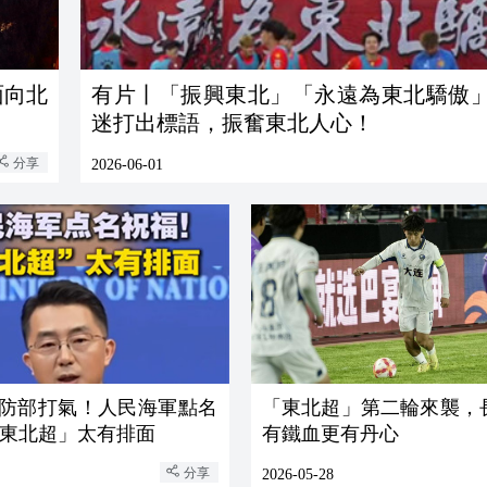
面向北
有片丨「振興東北」「永遠為東北驕傲
迷打出標語，振奮東北人心！
分享
2026-06-01
 國防部打氣！人民海軍點名
「東北超」第二輪來襲，
東北超」太有排面
有鐵血更有丹心
分享
2026-05-28