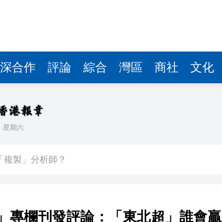
證安排 雙方旅客可免簽逗留30天
艇經濟潛力
各方協同嚴打擊
深合作
評論
綜合
灣區
商社
文化
京舉辦
談」專欄刊發評論：「東北超」誰會贏？已經沒有懸念
日
星期六
始「複製」分析師？
證安排 雙方旅客可免簽逗留30天
艇經濟潛力
各方協同嚴打擊
談」專欄刊發評論：「東北超」誰會