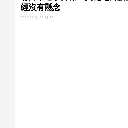
經沒有懸念
六五環境日江蘇主場活動在南
2026-06-04 09:31:36
有片 | 遼寧日報「文化七日
再有深圳機器人公司擬來港IPO
【港商觀察】AI時代 券商開
香港與烏茲別克斯坦推進互免簽
【建評】把握新政機遇 釋放遊
【港商時評】投資騙案何其多 
收藏！世界盃觀賽指南來了
六五環境日江蘇主場活動在南