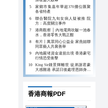
家鄉市集嘉年華超370攤位匯聚
各省特產
聯合醫院九旬女病人疑被推 院
方：高度關注事件
港商觀察 │ 內地電商吹皺一池春
水，香港零售大戰正酣
有片丨萬眾同心公益金 家燕姐聯
同眾藝人共襄善舉
內地嚴堵資金違規出境 香港豪宅
行情恐受衝擊
King Sir鍾景輝離世 徒弟謝君豪
大感難過 承諾日後處理恩師身後
事
香港商報PDF