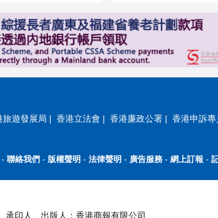
港旅遊發展局
|
香港立法會
|
香港廉政公署
|
香港申訴專
-
聯絡我們
-
版權聲明
-
法律聲明
-
廣告服務
-
網上訂報
-
承印人、出版人：香港商報有限公司