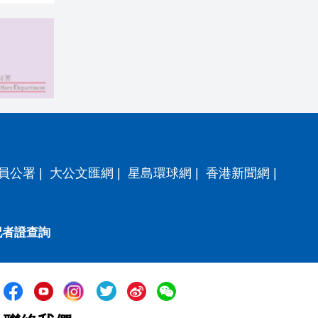
員公署
|
大公文匯網
|
星島環球網
|
香港新聞網
|
記者證查詢