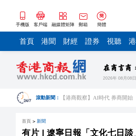
香港與烏茲別克斯坦推進互免簽
【建評】把握新政機遇 釋放遊
簡
手機版
客戶端
融媒體矩陣
郵箱
簡體
【港商時評】投資騙案何其多 
收藏！世界盃觀賽指南來了
首頁
港聞
財經
證券
視聽
港
六五環境日江蘇主場活動在南
有片 | 遼寧日報「文化七日
再有深圳機器人公司擬來港IPO
2026年 08月08
【港商觀察】AI時代 券商開
滾動新聞：
香港與烏茲別克斯坦推進互免簽
【建評】把握新政機遇 釋放遊
首頁
新聞
>
【港商時評】投資騙案何其多 
有片 | 遼寧日報「文化七日
收藏！世界盃觀賽指南來了