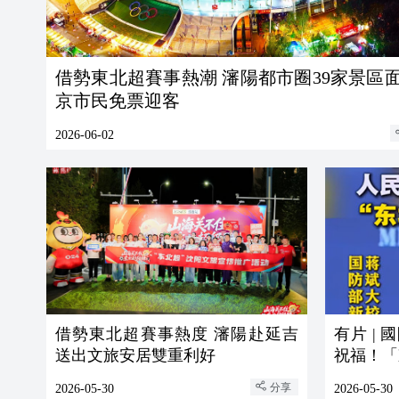
借勢東北超賽事熱潮 瀋陽都市圈39家景區
京市民免票迎客
2026-06-02
借勢東北超賽事熱度 瀋陽赴延吉
有片 |
送出文旅安居雙重利好
祝福！「
分享
2026-05-30
2026-05-30