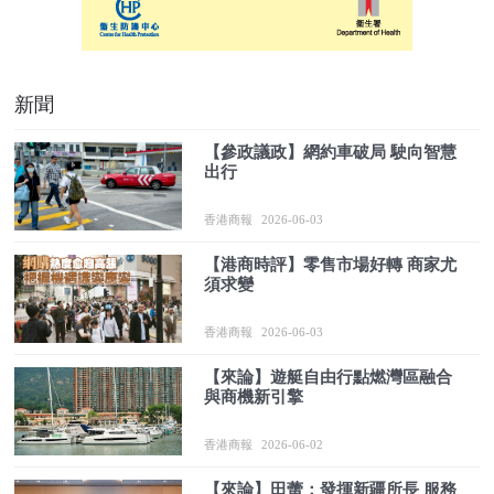
新聞
【參政議政】網約車破局 駛向智慧
出行
香港商報
2026-06-03
【港商時評】零售市場好轉 商家尤
須求變
香港商報
2026-06-03
【來論】遊艇自由行點燃灣區融合
與商機新引擎
香港商報
2026-06-02
【來論】田蕾：發揮新疆所長 服務