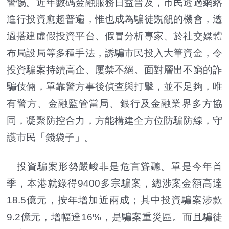
警惕。近年數碼金融服務日益普及，市民透過網絡
進行投資愈趨普遍，惟也成為騙徒覬覦的機會，透
過搭建虛假投資平台、假冒分析專家、於社交媒體
布局設局等多種手法，誘騙市民投入大筆資金，令
投資騙案持續高企、屢禁不絕。面對層出不窮的詐
騙伎倆，單靠警方事後偵查與打擊，並不足夠，唯
有警方、金融監管當局、銀行及金融業界多方協
同，凝聚防控合力，方能構建全方位防騙防線，守
護市民「錢袋子」。
投資騙案形勢嚴峻非是危言聳聽。單是今年首
季，本港就錄得9400多宗騙案，總涉案金額高達
18.5億元，按年增加近兩成；其中投資騙案涉款
9.2億元，增幅達16%，是騙案重災區。而且騙徒