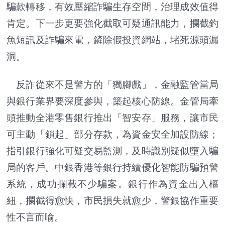
騙款轉移，有效壓縮詐騙生存空間，治理成效值得
肯定。下一步更要強化截取可疑通訊能力，攔截釣
魚短訊及詐騙來電，鏟除假投資網站，堵死源頭漏
洞。
反詐從來不是警方的「獨腳戲」，金融監管當局
與銀行業界要深度參與，築起核心防線。金管局牽
頭推動全港零售銀行推出「智安存」服務，讓市民
可主動「鎖起」部分存款，為資金安全加設防線；
指引銀行強化可疑交易監測，及時識別疑似墮入騙
局的客戶。中銀香港等銀行持續優化智能防騙預警
系統，成功攔截不少騙案。銀行作為資金出入樞
紐，攔截得愈快，市民損失就愈少，警銀協作重要
性不言而喻。