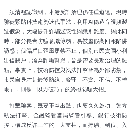
須清醒認識到，本港反詐治理仍任重道遠。現時
騙徒緊貼科技趨勢迭代手法，利用AI偽造音視頻製
造假象，大幅提升詐騙迷惑性與識別難度。與此同
時，部分長者防騙意識薄弱，易被虛假高回報陷阱
誘惑；傀儡戶口歪風屢禁不止，個別市民貪圖小利
出借賬戶，淪為詐騙幫兇，皆是需要長期治理的難
點。事實上，技術防控與執法打擊皆為外部防禦，
市民自身才是最後防線，緊守「不貪、不信、不轉
帳」，則是「以力破巧」的終極防騙大招。
打擊騙案，既要重拳出擊，也要久久為功。警方
執法打擊、金融監管當局監管引導、銀行技術防
控，構成反詐工作的三大支柱，而持續、到位、入