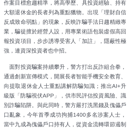
作案目標愈趨精準，將高學歷、具投資經驗、持有
大額退休金的長者列為重點獵物。出現「理財自信
反成致命弱點」的現象，反映詐騙手法日趨精緻專
業，騙徒擅於經營人設，用專業術語包裝虛假高回
報投資項目，步步誘導受害人「加註」，隱蔽性極
強，連資深投資者也中招。
面對投資騙案持續攀升，警方打出反詐組合拳，
通過創新宣傳模式，開展長者智能手機安全教育、
向提取退休金人士重點講解防騙知識；推出AI+升
級版「防騙視伏APP」，供市民評估投資風險、識
別詐騙陷阱。與此同時，警方嚴打洗黑錢及傀儡戶
口亂象，今年首季成功拘捕1400多名涉案人士，
當中九成為傀儡戶口持有人，從資金流轉環節遏制