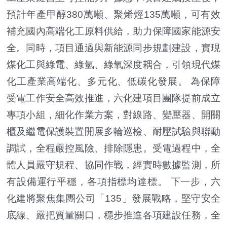
預計年產甲醇380萬噸、聚烯烴135萬噸，可有效
補充國內高端化工原料供給，助力保障國家能源安
全。同時，項目通過與新能源同步規劃建設，實現
煤化工與綠電、綠氫、綠氧深度耦合，引領現代煤
化工產業高端化、多元化、低碳化發展。 為保障
受電工作安全高效推進，六化建項目團隊提前成立
專項小組，細化作業方案，對線路、變壓器、開關
櫃及繼電保護裝置開展多輪巡檢、耐壓試驗與聯動
調試，全程嚴控風險、排除隱患。受電過程中，全
體人員嚴守規程、協同作戰，經實時數據監測，所
有設備運行平穩，各項指標均達標。 下一步，六
化建將聚焦集團公司「135」發展戰略，堅守安全
底線、嚴把質量關口，穩步推進各項建設任務，全