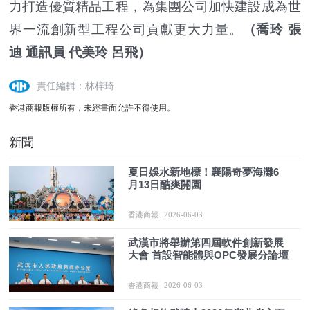
力打造優質精品工程，為集團公司加快建設成為世
界一流創新型工程公司貢獻更大力量。
（喬玲 張
迪 通訊員 代美玲 呂飛）
責任編輯：林梓琦
香港商報版權所有，未經書面允許不得使用。
新聞
夏日娛水新地標！襄陽奇夢海灘6
月13日酷爽開園
香港商報
2026-06-03
武漢市將舉辦第四屆軟件創新發展
大會 首設智能體與OPC發展分論壇
香港商報
2026-06-03