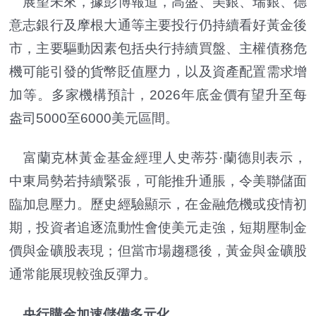
展望未來，據彭博報道，高盛、美銀、瑞銀、德
意志銀行及摩根大通等主要投行仍持續看好黃金後
市，主要驅動因素包括央行持續買盤、主權債務危
機可能引發的貨幣貶值壓力，以及資產配置需求增
加等。多家機構預計，2026年底金價有望升至每
盎司5000至6000美元區間。
富蘭克林黃金基金經理人史蒂芬·蘭德則表示，
中東局勢若持續緊張，可能推升通脹，令美聯儲面
臨加息壓力。歷史經驗顯示，在金融危機或疫情初
期，投資者追逐流動性會使美元走強，短期壓制金
價與金礦股表現；但當市場趨穩後，黃金與金礦股
通常能展現較強反彈力。
央行購金加速儲備多元化