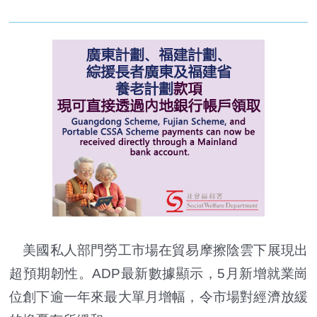
美國私人部門勞工市場在貿易摩擦陰雲下展現出
超預期韌性。ADP最新數據顯示，5月新增就業崗
位創下逾一年來最大單月增幅，令市場對經濟放緩