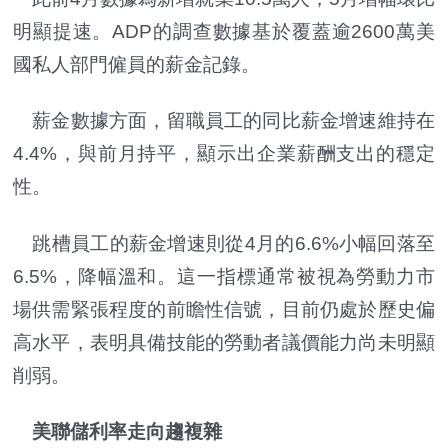
明顯提速。ADP的調查數據基於覆蓋逾2600萬美
國私人部門僱員的薪金記錄。
薪金數據方面，留職員工的同比薪金增速維持在
4.4%，與前月持平，顯示出企業薪酬支出的穩定
性。
跳槽員工的薪金增速則從4月的6.6%小幅回落至
6.5%，降幅溫和。這一指標通常被視為勞動力市
場供需緊張程度的前瞻性信號，目前仍處於歷史偏
高水平，表明具備技能的勞動者議價能力尚未明顯
削弱。
美聯儲利率走向趨複雜