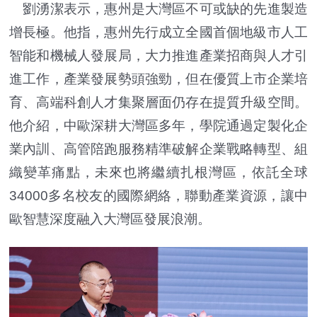
劉湧潔表示，惠州是大灣區不可或缺的先進製造
增長極。他指，惠州先行成立全國首個地級市人工
智能和機械人發展局，大力推進產業招商與人才引
進工作，產業發展勢頭強勁，但在優質上市企業培
育、高端科創人才集聚層面仍存在提質升級空間。
他介紹，中歐深耕大灣區多年，學院通過定製化企
業內訓、高管陪跑服務精準破解企業戰略轉型、組
織變革痛點，未來也將繼續扎根灣區，依託全球
34000多名校友的國際網絡，聯動產業資源，讓中
歐智慧深度融入大灣區發展浪潮。