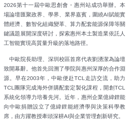
2026第十一屆中歐思創會・惠州站成功舉辦。本
場論壇匯聚政界、學界、業界嘉賓，圍繞AI賦能實
體經濟、數智化組織變革、算力配套能源保障等關
鍵議題展開深度研討，探索惠州本土製造業依託人
工智能實現高質量升級的落地路徑。
中歐院長助理、深圳校區首席代表劉湧潔為論壇
致開幕辭。他首先回溯了學院與惠州深厚的合作淵
源。早在2003年，中歐便赴TCL走訪交流，助力
TCL團隊完成海外併購配套定製化課程，開創TCL
系統化領導力培養先河。近年，惠州企業億緯鋰能
向中歐捐贈設立了億緯鋰能經濟學與決策科學教
席，由方躍教授牽頭深耕AI與企業管理創新研究。