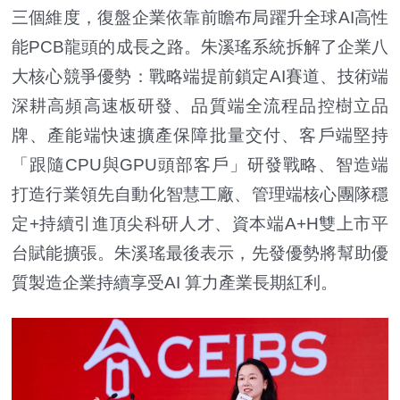
三個維度，復盤企業依靠前瞻布局躍升全球AI高性
能PCB龍頭的成長之路。朱溪瑤系統拆解了企業八
大核心競爭優勢：戰略端提前鎖定AI賽道、技術端
深耕高頻高速板研發、品質端全流程品控樹立品
牌、產能端快速擴產保障批量交付、客戶端堅持
「跟隨CPU與GPU頭部客戶」研發戰略、智造端
打造行業領先自動化智慧工廠、管理端核心團隊穩
定+持續引進頂尖科研人才、資本端A+H雙上市平
台賦能擴張。朱溪瑤最後表示，先發優勢將幫助優
質製造企業持續享受AI 算力產業長期紅利。