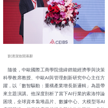
劉湧潔致開幕辭
隨後，中歐國際工商學院億緯鋰能經濟學與決策
科學教席教授、中歐AI與管理創新研究中心主任方
躍，以「數智驅動：重構產業增長新邏輯」為題帶
來主題演講。他深度剖析了當下AI行業的索洛悖論
困境，全球資本紮堆晶片、數據中心、大模型等AI