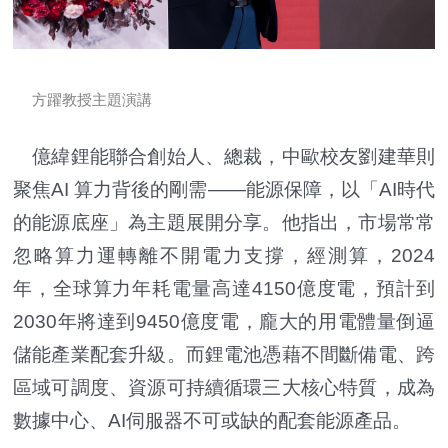
方躍教授主題演講
億緯鋰能聯合創始人、總裁，中歐校友劉建華則
聚焦AI 算力背後的剛需——能源保障，以「AI時代
的能源底座」為主題展開分享。他指出，市場常常
忽略算力運轉離不開電力支撐，經測算，2024
年，全球算力年耗電量高達4150億度電，預計到
2030年將達到9450億度電，龐大的用電體量倒逼
儲能產業配套升級。而鋰電池憑藉不間斷備電、跨
區域可調度、資源可持續循環三大核心特質，成為
數據中心、AI伺服器不可或缺的配套能源產品。