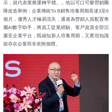
示，就代表業務運轉平穩。」他以可口可樂營銷團
隊改造舉例：企業傳統To B銷售培養周期長達3至6
個月，優秀人才極易流失，通過為營銷人員配置專
屬AI數字助手，將員工從業經驗、客戶資源全部沉
澱至企業平台，既縮短新人培養周期，又實現知識
留存在企業而非依附個體。